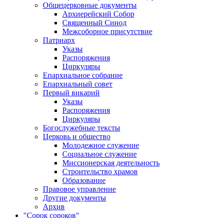
Общецерковные документы
Архиерейский Собор
Священный Синод
Межсоборное присутствие
Патриарх
Указы
Распоряжения
Циркуляры
Епархиальное собрание
Епархиальный совет
Первый викарий
Указы
Распоряжения
Циркуляры
Богослужебные тексты
Церковь и общество
Молодежное служение
Социальное служение
Миссионерская деятельность
Строительство храмов
Образование
Правовое управление
Другие документы
Архив
"Сорок сороков"