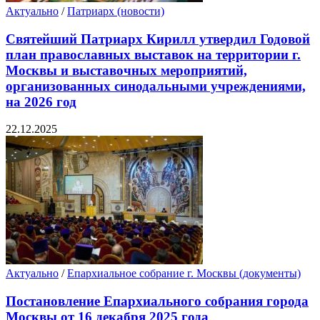
Актуально
/
Патриарх (новости)
Святейший Патриарх Кирилл утвердил Годовой
план православных выставок на территории г.
Москвы и выставочных мероприятий,
организованных синодальными учреждениями,
на 2026 год
22.12.2025
Актуально
/
Епархиальное собрание г. Москвы (документы)
Постановление Епархиального собрания города
Москвы от 16 декабря 2025 года