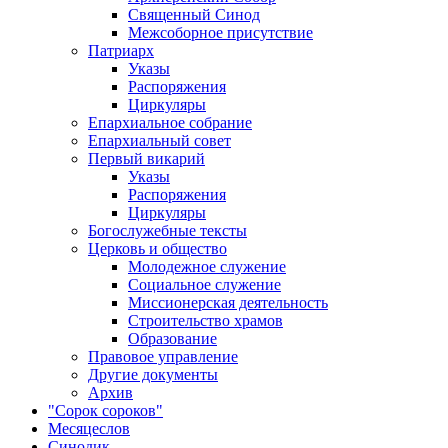
Священный Синод
Межсоборное присутствие
Патриарх
Указы
Распоряжения
Циркуляры
Епархиальное собрание
Епархиальный совет
Первый викарий
Указы
Распоряжения
Циркуляры
Богослужебные тексты
Церковь и общество
Молодежное служение
Социальное служение
Миссионерская деятельность
Строительство храмов
Образование
Правовое управление
Другие документы
Архив
"Сорок сороков"
Месяцеслов
Синодик