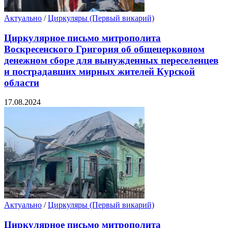
Актуально
/
Циркуляры (Первый викарий)
Циркулярное письмо митрополита
Воскресенского Григория об общецерковном
денежном сборе для вынужденных переселенцев
и пострадавших мирных жителей Курской
области
17.08.2024
Актуально
/
Циркуляры (Первый викарий)
Циркулярное письмо митрополита