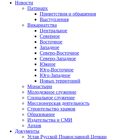
Новости
Патриарх
Приветствия и обращения
Выступления
Викариатства
Центральное
Северное
Восточное
Западное
Северо-Восточное
Северо-Западное
Южное
Юго-Восточное
Юго-Западное
Новых территорий
Монастыри
Молодежное служение
Социальное служение
Миссионерская деятельность
Строительство храмов
Образование
Издательства и СМИ
Архив
Документы
Устав Русской Православной Церкви