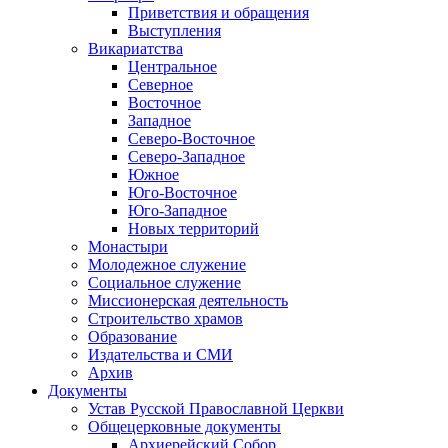
Приветствия и обращения
Выступления
Викариатства
Центральное
Северное
Восточное
Западное
Северо-Восточное
Северо-Западное
Южное
Юго-Восточное
Юго-Западное
Новых территорий
Монастыри
Молодежное служение
Социальное служение
Миссионерская деятельность
Строительство храмов
Образование
Издательства и СМИ
Архив
Документы
Устав Русской Православной Церкви
Общецерковные документы
Архиерейский Собор