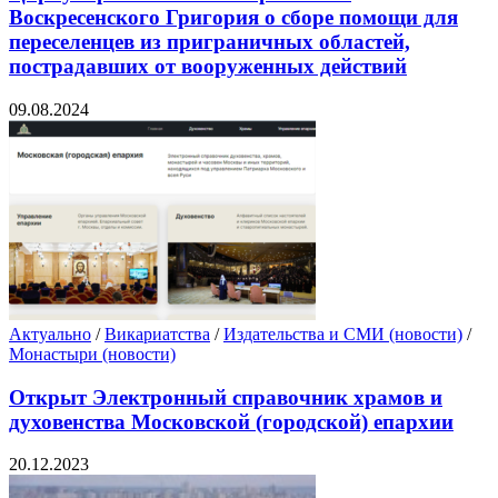
Воскресенского Григория о сборе помощи для
переселенцев из приграничных областей,
пострадавших от вооруженных действий
09.08.2024
Актуально
/
Викариатства
/
Издательства и СМИ (новости)
/
Монастыри (новости)
Открыт Электронный справочник храмов и
духовенства Московской (городской) епархии
20.12.2023