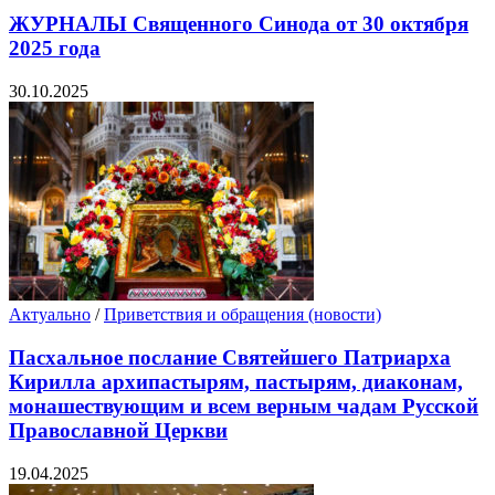
ЖУРНАЛЫ Священного Синода от 30 октября
2025 года
30.10.2025
Актуально
/
Приветствия и обращения (новости)
Пасхальное послание Святейшего Патриарха
Кирилла архипастырям, пастырям, диаконам,
монашествующим и всем верным чадам Русской
Православной Церкви
19.04.2025