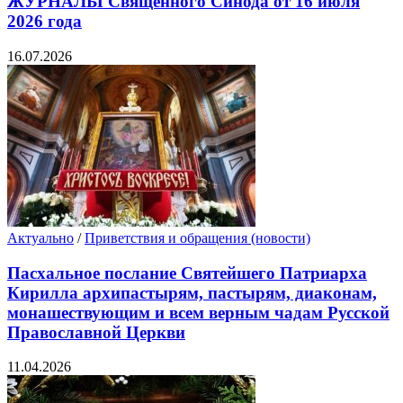
ЖУРНАЛЫ Священного Синода от 16 июля
2026 года
16.07.2026
Актуально
/
Приветствия и обращения (новости)
Пасхальное послание Святейшего Патриарха
Кирилла архипастырям, пастырям, диаконам,
монашествующим и всем верным чадам Русской
Православной Церкви
11.04.2026