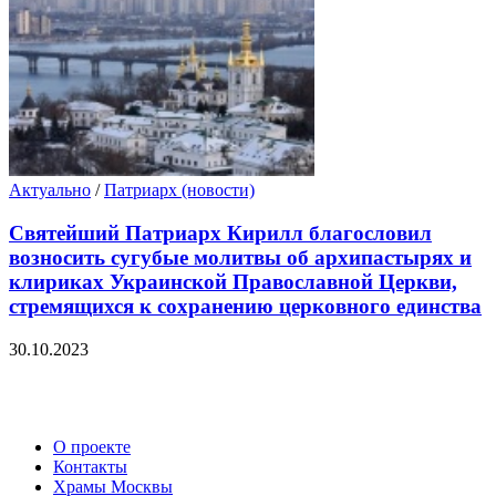
Актуально
/
Патриарх (новости)
Святейший Патриарх Кирилл благословил
возносить сугубые молитвы об архипастырях и
клириках Украинской Православной Церкви,
стремящихся к сохранению церковного единства
30.10.2023
О проекте
Контакты
Храмы Москвы