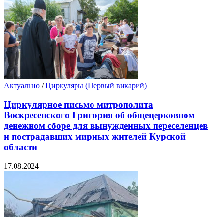
Актуально
/
Циркуляры (Первый викарий)
Циркулярное письмо митрополита
Воскресенского Григория об общецерковном
денежном сборе для вынужденных переселенцев
и пострадавших мирных жителей Курской
области
17.08.2024