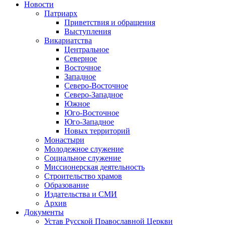
Новости
Патриарх
Приветствия и обращения
Выступления
Викариатства
Центральное
Северное
Восточное
Западное
Северо-Восточное
Северо-Западное
Южное
Юго-Восточное
Юго-Западное
Новых территорий
Монастыри
Молодежное служение
Социальное служение
Миссионерская деятельность
Строительство храмов
Образование
Издательства и СМИ
Архив
Документы
Устав Русской Православной Церкви