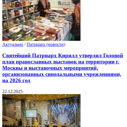
Актуально
/
Патриарх (новости)
Святейший Патриарх Кирилл утвердил Годовой
план православных выставок на территории г.
Москвы и выставочных мероприятий,
организованных синодальными учреждениями,
на 2026 год
22.12.2025