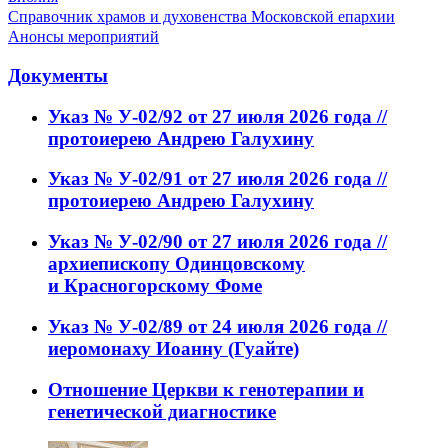
Справочник храмов и духовенства Московской епархии
Анонсы мероприятий
Документы
Указ № У-02/92 от 27 июля 2026 года //
протоиерею Андрею Галухину
Указ № У-02/91 от 27 июля 2026 года //
протоиерею Андрею Галухину
Указ № У-02/90 от 27 июля 2026 года //
архиепископу Одинцовскому
и Красногорскому Фоме
Указ № У-02/89 от 24 июля 2026 года //
иеромонаху Иоанну (Гуайте)
Отношение Церкви к генотерапии и
генетической диагностике