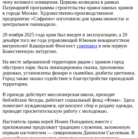
чину великого освящения. Церковь возведена в рамках
Патриаршей программы строительства православных храмов
в городе Москве. Художественно-производственное
предприятие «Софрино» изготовило для храма иконостас и
центральное паникадило.
20 ноября 2025 года храм был введен в эксплуатацию, а 20
декабря того же года управляющий Южным викариатством
митрополит Каширский Феогност
совершил
в нем первую
Божественную литургию.
На месте заброшенной территории рядом с храмом город
обустроил парк: была ликвидирована свалка, проложены
дорожки, установлены фонари и скамейки, разбиты цветники.
Город также оказал содействие в благоустройстве приходской
территории.
В приходе действует миссионерская школа, проходят
библейские беседы, работает социальный фонд «Фома». Здесь
помогают нуждающимся, организуют сбор и раздачу одежды,
проводят просветительскую работу с молодежью.
Настоятель храма иерей Иоанн Попадинец вместе с
прихожанами продолжает традицию служения, заложенную
первым настоятелем — священником Даниилом Сысоевым. В