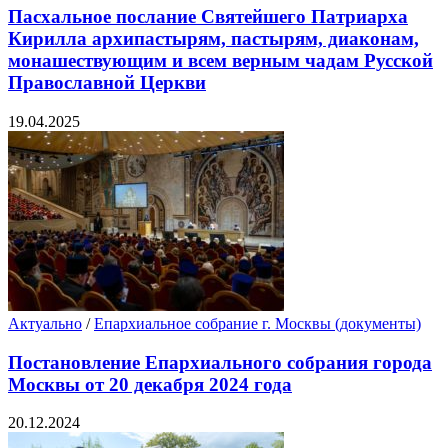
Пасхальное послание Святейшего Патриарха
Кирилла архипастырям, пастырям, диаконам,
монашествующим и всем верным чадам Русской
Православной Церкви
19.04.2025
Актуально
/
Епархиальное собрание г. Москвы (документы)
Постановление Епархиального собрания города
Москвы от 20 декабря 2024 года
20.12.2024