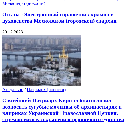
Монастыри (новости)
Открыт Электронный справочник храмов и
духовенства Московской (городской) епархии
20.12.2023
Актуально
/
Патриарх (новости)
Святейший Патриарх Кирилл благословил
возносить сугубые молитвы об архипастырях и
клириках Украинской Православной Церкви,
стремящихся к сохранению церковного единства