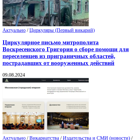
Актуально
/
Циркуляры (Первый викарий)
Циркулярное письмо митрополита
Воскресенского Григория о сборе помощи для
переселенцев из приграничных областей,
пострадавших от вооруженных действий
09.08.2024
Актуально
/
Викариатства
/
Издательства и СМИ (новости)
/