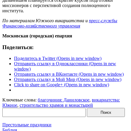
дальнейшем планируется открытие курсов подготовки
миссионеров с перспективой создания полноценного
института.
По материалам Южного викариатства и
пресс-службы
Финансово-хозяйственного управления
Московская (городская) епархия
Поделиться:
Поделитесь в Twitter (Opens in new window)
Отправить ссылку в Одноклассники (Opens in new
window)
Отправить ссылку в ВКонтакте (Opens in new window)
Отправить ссылку в Мой Мир (Opens in new window)
Click to share on Google+ (Opens in new window)
Ключевые слова:
благочиния: Даниловское
,
викариатства:
Южное
,
строительство храмов и монастырей
Престольные праздники
Библия