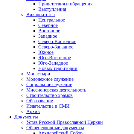
Приветствия и обращения
Выступления
Викариатства
Центральное
Северное
Восточное
Западное
Северо-Восточное
Северо-Западное
Южное
Юго-Восточное
Юго-Западное
Новых территорий
Монастыри
Молодежное служение
Социальное служение
Миссионерская деятельность
Строительство храмов
Образование
Издательства и СМИ
Архив
Документы
Устав Русской Православной Церкви
Общецерковные документы
Архиерейский Собор