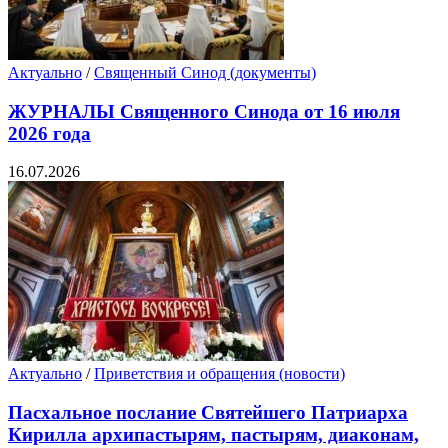
Актуально
/
Священный Синод (документы)
ЖУРНАЛЫ Священного Синода от 16 июля
2026 года
16.07.2026
Актуально
/
Приветствия и обращения (новости)
Пасхальное послание Святейшего Патриарха
Кирилла архипастырям, пастырям, диаконам,