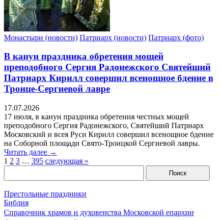
Монастыри (новости)
Патриарх (новости)
Патриарх (фото)
В канун праздника обретения мощей
преподобного Сергия Радонежского Святейший
Патриарх Кирилл совершил всенощное бдение в
Троице-Сергиевой лавре
17.07.2026
17 июля, в канун праздника обретения честных мощей
преподобного Сергия Радонежского, Святейший Патриарх
Московский и всея Руси Кирилл совершил всенощное бдение
на Соборной площади Свято-Троицкой Сергиевой лавры.
Читать далее →
1
2
3
…
395
следующая »
Престольные праздники
Библия
Справочник храмов и духовенства Московской епархии