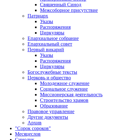
Священный Синод
Межсоборное присутствие
Патриарх
Указы
Распоряжения
Циркуляры
Епархиальное собрание
Епархиальный совет
Первый викарий
Указы
Распоряжения
Циркуляры
Богослужебные тексты
Церковь и общество
Молодежное служение
Социальное служение
Миссионерская деятельность
Строительство храмов
Образование
Правовое управление
Другие документы
Архив
"Сорок сороков"
Месяцеслов
Синодик