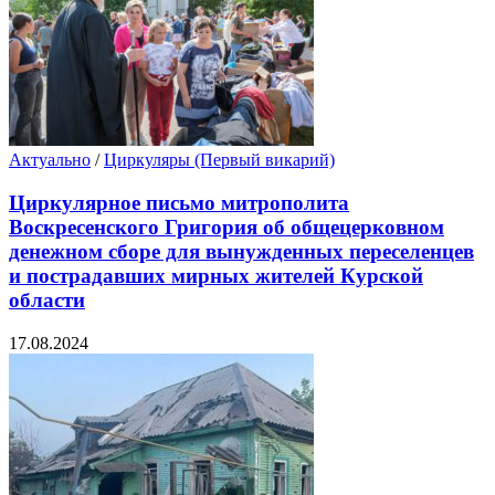
Актуально
/
Циркуляры (Первый викарий)
Циркулярное письмо митрополита
Воскресенского Григория об общецерковном
денежном сборе для вынужденных переселенцев
и пострадавших мирных жителей Курской
области
17.08.2024