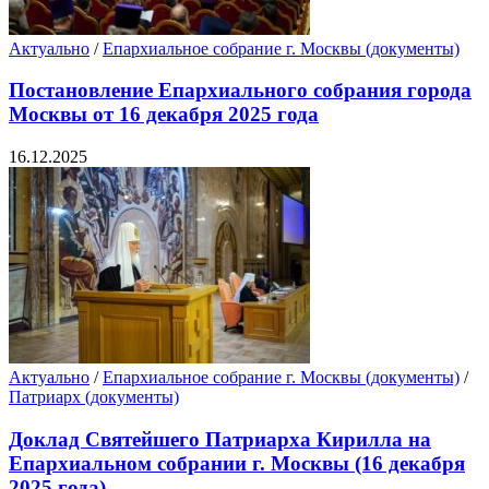
Актуально
/
Епархиальное собрание г. Москвы (документы)
Постановление Епархиального собрания города
Москвы от 16 декабря 2025 года
16.12.2025
Актуально
/
Епархиальное собрание г. Москвы (документы)
/
Патриарх (документы)
Доклад Святейшего Патриарха Кирилла на
Епархиальном собрании г. Москвы (16 декабря
2025 года)