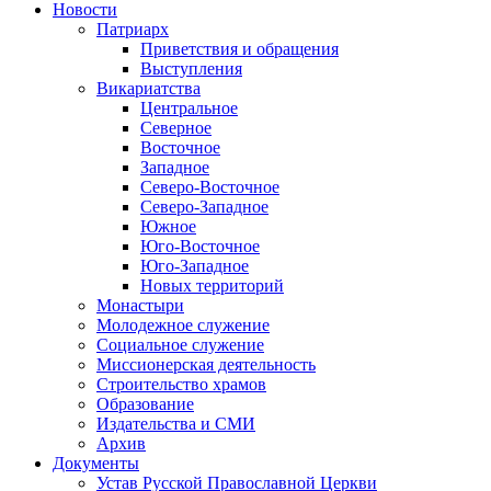
Новости
Патриарх
Приветствия и обращения
Выступления
Викариатства
Центральное
Северное
Восточное
Западное
Северо-Восточное
Северо-Западное
Южное
Юго-Восточное
Юго-Западное
Новых территорий
Монастыри
Молодежное служение
Социальное служение
Миссионерская деятельность
Строительство храмов
Образование
Издательства и СМИ
Архив
Документы
Устав Русской Православной Церкви