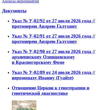
Анонсы мероприятий
Документы
Указ № У-02/92 от 27 июля 2026 года //
протоиерею Андрею Галухину
Указ № У-02/91 от 27 июля 2026 года //
протоиерею Андрею Галухину
Указ № У-02/90 от 27 июля 2026 года //
архиепископу Одинцовскому
и Красногорскому Фоме
Указ № У-02/89 от 24 июля 2026 года //
иеромонаху Иоанну (Гуайте)
Отношение Церкви к генотерапии и
генетической диагностике