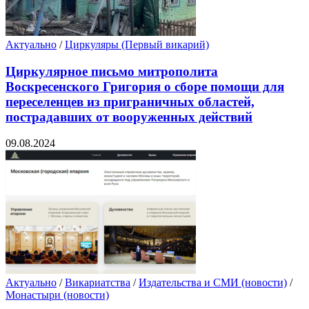
Актуально
/
Циркуляры (Первый викарий)
Циркулярное письмо митрополита
Воскресенского Григория о сборе помощи для
переселенцев из приграничных областей,
пострадавших от вооруженных действий
09.08.2024
Актуально
/
Викариатства
/
Издательства и СМИ (новости)
/
Монастыри (новости)