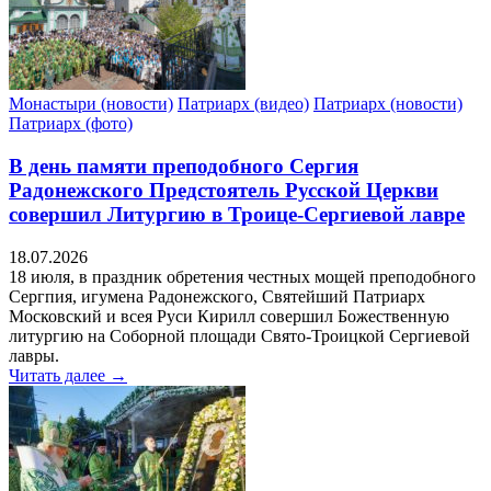
Монастыри (новости)
Патриарх (видео)
Патриарх (новости)
Патриарх (фото)
В день памяти преподобного Сергия
Радонежского Предстоятель Русской Церкви
совершил Литургию в Троице-Сергиевой лавре
18.07.2026
18 июля, в праздник обретения честных мощей преподобного
Сергпия, игумена Радонежского, Святейший Патриарх
Московский и всея Руси Кирилл совершил Божественную
литургию на Соборной площади Свято-Троицкой Сергиевой
лавры.
Читать далее →