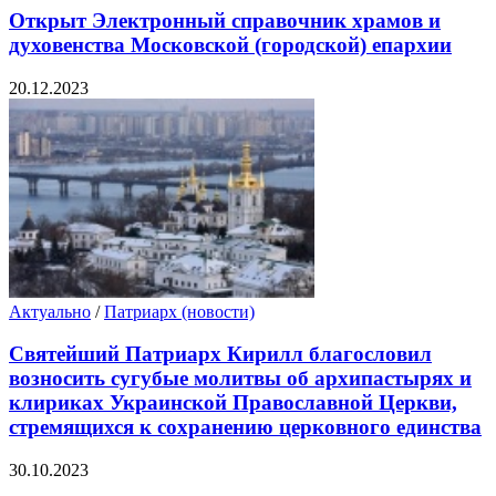
Открыт Электронный справочник храмов и
духовенства Московской (городской) епархии
20.12.2023
Актуально
/
Патриарх (новости)
Святейший Патриарх Кирилл благословил
возносить сугубые молитвы об архипастырях и
клириках Украинской Православной Церкви,
стремящихся к сохранению церковного единства
30.10.2023