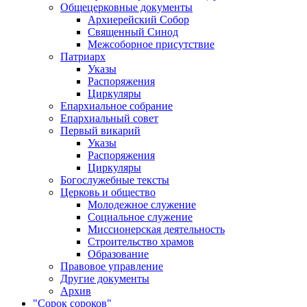
Общецерковные документы
Архиерейский Собор
Священный Синод
Межсоборное присутствие
Патриарх
Указы
Распоряжения
Циркуляры
Епархиальное собрание
Епархиальный совет
Первый викарий
Указы
Распоряжения
Циркуляры
Богослужебные тексты
Церковь и общество
Молодежное служение
Социальное служение
Миссионерская деятельность
Строительство храмов
Образование
Правовое управление
Другие документы
Архив
"Сорок сороков"