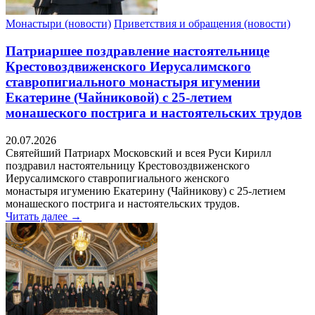
Монастыри (новости)
Приветствия и обращения (новости)
Патриаршее поздравление настоятельнице
Крестовоздвиженского Иерусалимского
ставропигиального монастыря игумении
Екатерине (Чайниковой) с 25-летием
монашеского пострига и настоятельских трудов
20.07.2026
Святейший Патриарх Московский и всея Руси Кирилл
поздравил настоятельницу Крестовоздвиженского
Иерусалимского ставропигиального женского
монастыря игумению Екатерину (Чайникову) с 25-летием
монашеского пострига и настоятельских трудов.
Читать далее →