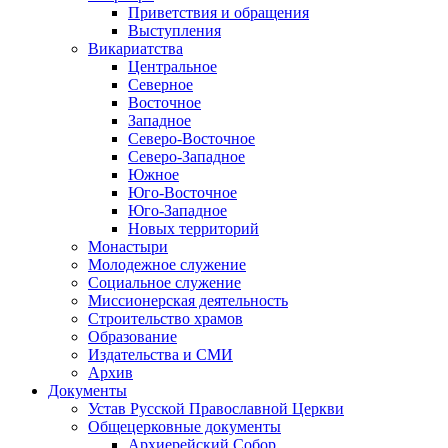
Приветствия и обращения
Выступления
Викариатства
Центральное
Северное
Восточное
Западное
Северо-Восточное
Северо-Западное
Южное
Юго-Восточное
Юго-Западное
Новых территорий
Монастыри
Молодежное служение
Социальное служение
Миссионерская деятельность
Строительство храмов
Образование
Издательства и СМИ
Архив
Документы
Устав Русской Православной Церкви
Общецерковные документы
Архиерейский Собор