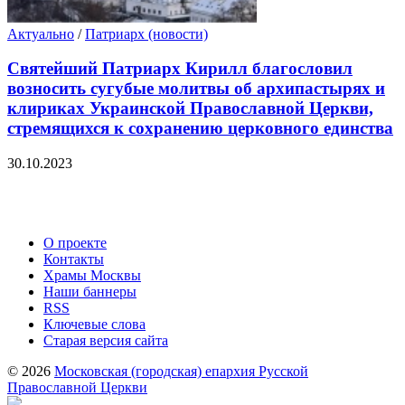
Актуально
/
Патриарх (новости)
Святейший Патриарх Кирилл благословил
возносить сугубые молитвы об архипастырях и
клириках Украинской Православной Церкви,
стремящихся к сохранению церковного единства
30.10.2023
О проекте
Контакты
Храмы Москвы
Наши баннеры
RSS
Ключевые слова
Старая версия сайта
© 2026
Московская (городская) епархия Русской
Православной Церкви