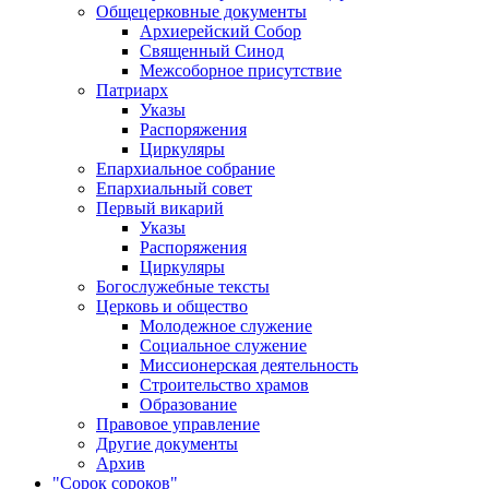
Общецерковные документы
Архиерейский Собор
Священный Синод
Межсоборное присутствие
Патриарх
Указы
Распоряжения
Циркуляры
Епархиальное собрание
Епархиальный совет
Первый викарий
Указы
Распоряжения
Циркуляры
Богослужебные тексты
Церковь и общество
Молодежное служение
Социальное служение
Миссионерская деятельность
Строительство храмов
Образование
Правовое управление
Другие документы
Архив
"Сорок сороков"