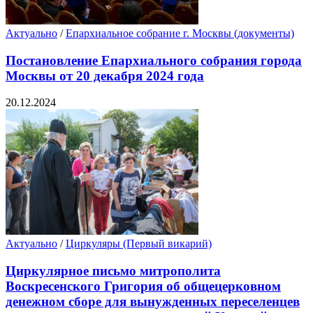
Актуально
/
Епархиальное собрание г. Москвы (документы)
Постановление Епархиального собрания города
Москвы от 20 декабря 2024 года
20.12.2024
Актуально
/
Циркуляры (Первый викарий)
Циркулярное письмо митрополита
Воскресенского Григория об общецерковном
денежном сборе для вынужденных переселенцев