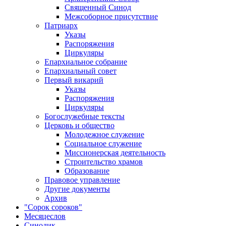
Священный Синод
Межсоборное присутствие
Патриарх
Указы
Распоряжения
Циркуляры
Епархиальное собрание
Епархиальный совет
Первый викарий
Указы
Распоряжения
Циркуляры
Богослужебные тексты
Церковь и общество
Молодежное служение
Социальное служение
Миссионерская деятельность
Строительство храмов
Образование
Правовое управление
Другие документы
Архив
"Сорок сороков"
Месяцеслов
Синодик