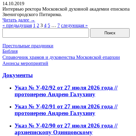
14.10.2019
Интервью ректора Московской духовной академии епископа
Звенигородского Питирима.
Читать далее →
« предыдущая
1
2
3
4
5
…
7
следующая »
Престольные праздники
Библия
Справочник храмов и духовенства Московской епархии
Анонсы мероприятий
Документы
Указ № У-02/92 от 27 июля 2026 года //
протоиерею Андрею Галухину
Указ № У-02/91 от 27 июля 2026 года //
протоиерею Андрею Галухину
Указ № У-02/90 от 27 июля 2026 года //
архиепископу Одинцовскому