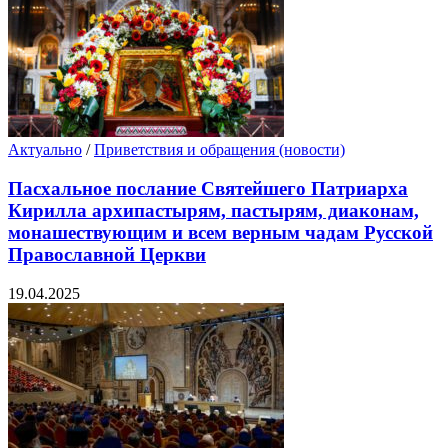
Актуально
/
Приветствия и обращения (новости)
Пасхальное послание Святейшего Патриарха
Кирилла архипастырям, пастырям, диаконам,
монашествующим и всем верным чадам Русской
Православной Церкви
19.04.2025