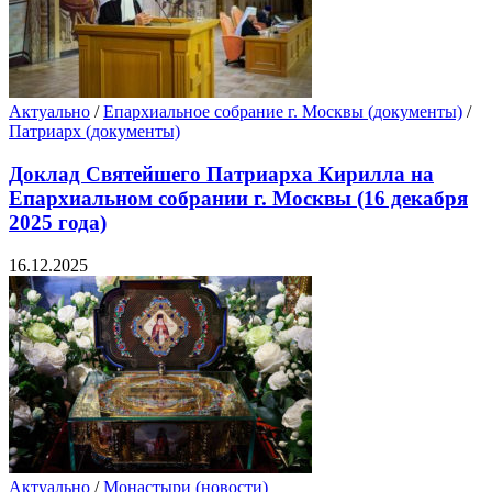
Актуально
/
Епархиальное собрание г. Москвы (документы)
/
Патриарх (документы)
Доклад Святейшего Патриарха Кирилла на
Епархиальном собрании г. Москвы (16 декабря
2025 года)
16.12.2025
Актуально
/
Монастыри (новости)