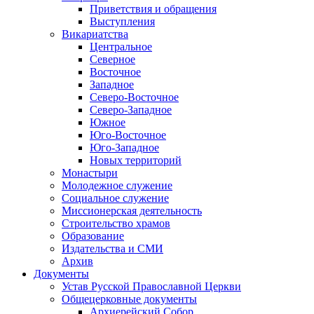
Приветствия и обращения
Выступления
Викариатства
Центральное
Северное
Восточное
Западное
Северо-Восточное
Северо-Западное
Южное
Юго-Восточное
Юго-Западное
Новых территорий
Монастыри
Молодежное служение
Социальное служение
Миссионерская деятельность
Строительство храмов
Образование
Издательства и СМИ
Архив
Документы
Устав Русской Православной Церкви
Общецерковные документы
Архиерейский Собор