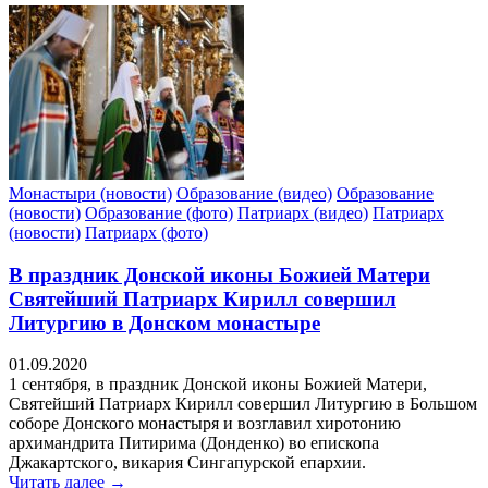
Монастыри (новости)
Образование (видео)
Образование
(новости)
Образование (фото)
Патриарх (видео)
Патриарх
(новости)
Патриарх (фото)
В праздник Донской иконы Божией Матери
Святейший Патриарх Кирилл совершил
Литургию в Донском монастыре
01.09.2020
1 сентября, в праздник Донской иконы Божией Матери,
Святейший Патриарх Кирилл совершил Литургию в Большом
соборе Донского монастыря и возглавил хиротонию
архимандрита Питирима (Донденко) во епископа
Джакартского, викария Сингапурской епархии.
Читать далее →