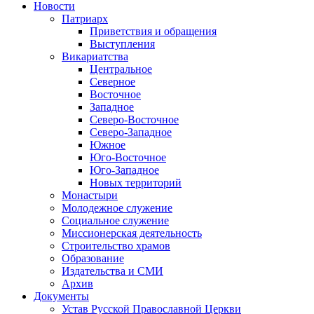
Новости
Патриарх
Приветствия и обращения
Выступления
Викариатства
Центральное
Северное
Восточное
Западное
Северо-Восточное
Северо-Западное
Южное
Юго-Восточное
Юго-Западное
Новых территорий
Монастыри
Молодежное служение
Социальное служение
Миссионерская деятельность
Строительство храмов
Образование
Издательства и СМИ
Архив
Документы
Устав Русской Православной Церкви