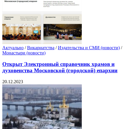
Актуально
/
Викариатства
/
Издательства и СМИ (новости)
/
Монастыри (новости)
Открыт Электронный справочник храмов и
духовенства Московской (городской) епархии
20.12.2023