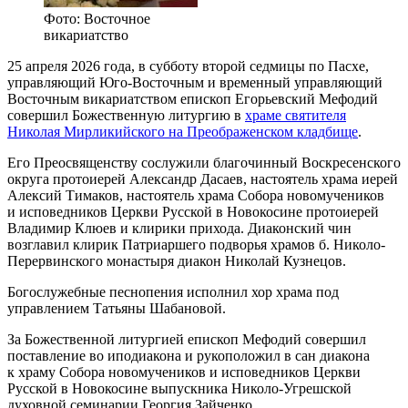
Фото: Восточное
викариатство
25 апреля 2026 года, в субботу второй седмицы по Пасхе,
управляющий Юго-Восточным и временный управляющий
Восточным викариатством епископ Егорьевский Мефодий
совершил Божественную литургию в
храме святителя
Николая Мирликийского на Преображенском кладбище
.
Его Преосвященству сослужили благочинный Воскресенского
округа протоиерей Александр Дасаев, настоятель храма иерей
Алексий Тимаков, настоятель храма Собора новомучеников
и исповедников Церкви Русской в Новокосине протоиерей
Владимир Клюев и клирики прихода. Диаконский чин
возглавил клирик Патриаршего подворья храмов б. Николо-
Перервинского монастыря диакон Николай Кузнецов.
Богослужебные песнопения исполнил хор храма под
управлением Татьяны Шабановой.
За Божественной литургией епископ Мефодий совершил
поставление во иподиакона и рукоположил в сан диакона
к храму Собора новомучеников и исповедников Церкви
Русской в Новокосине выпускника Николо-Угрешской
духовной семинарии Георгия Зайченко.