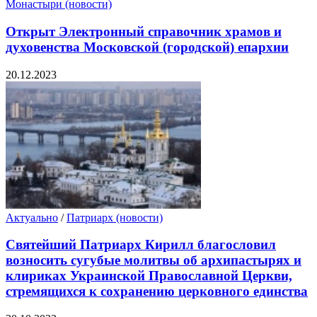
Монастыри (новости)
Открыт Электронный справочник храмов и
духовенства Московской (городской) епархии
20.12.2023
Актуально
/
Патриарх (новости)
Святейший Патриарх Кирилл благословил
возносить сугубые молитвы об архипастырях и
клириках Украинской Православной Церкви,
стремящихся к сохранению церковного единства