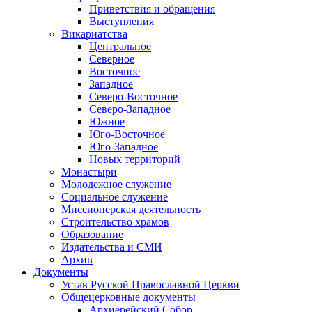
Приветствия и обращения
Выступления
Викариатства
Центральное
Северное
Восточное
Западное
Северо-Восточное
Северо-Западное
Южное
Юго-Восточное
Юго-Западное
Новых территорий
Монастыри
Молодежное служение
Социальное служение
Миссионерская деятельность
Строительство храмов
Образование
Издательства и СМИ
Архив
Документы
Устав Русской Православной Церкви
Общецерковные документы
Архиерейский Собор