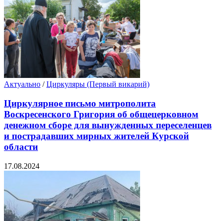
Актуально
/
Циркуляры (Первый викарий)
Циркулярное письмо митрополита
Воскресенского Григория об общецерковном
денежном сборе для вынужденных переселенцев
и пострадавших мирных жителей Курской
области
17.08.2024