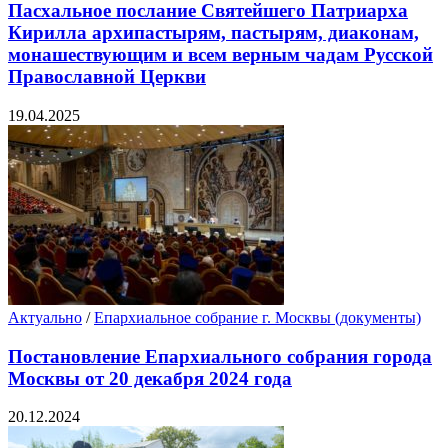
Пасхальное послание Святейшего Патриарха
Кирилла архипастырям, пастырям, диаконам,
монашествующим и всем верным чадам Русской
Православной Церкви
19.04.2025
Актуально
/
Епархиальное собрание г. Москвы (документы)
Постановление Епархиального собрания города
Москвы от 20 декабря 2024 года
20.12.2024