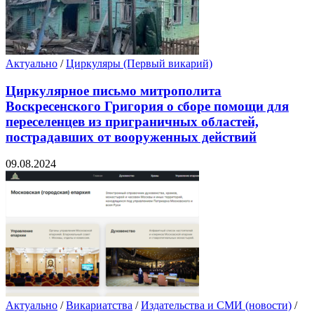
Актуально
/
Циркуляры (Первый викарий)
Циркулярное письмо митрополита
Воскресенского Григория о сборе помощи для
переселенцев из приграничных областей,
пострадавших от вооруженных действий
09.08.2024
Актуально
/
Викариатства
/
Издательства и СМИ (новости)
/