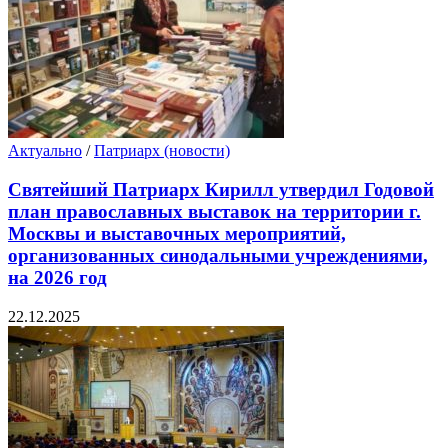
Актуально
/
Патриарх (новости)
Святейший Патриарх Кирилл утвердил Годовой
план православных выставок на территории г.
Москвы и выставочных мероприятий,
организованных синодальными учреждениями,
на 2026 год
22.12.2025