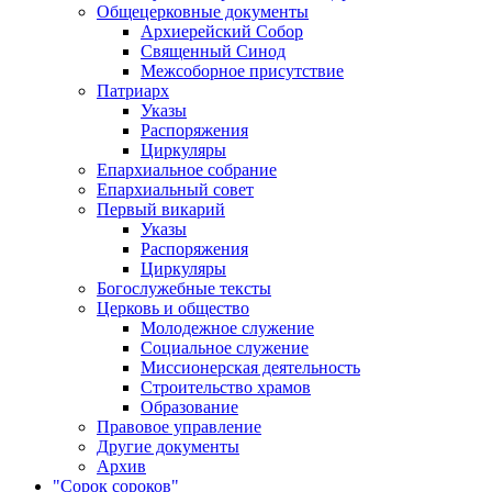
Общецерковные документы
Архиерейский Собор
Священный Синод
Межсоборное присутствие
Патриарх
Указы
Распоряжения
Циркуляры
Епархиальное собрание
Епархиальный совет
Первый викарий
Указы
Распоряжения
Циркуляры
Богослужебные тексты
Церковь и общество
Молодежное служение
Социальное служение
Миссионерская деятельность
Строительство храмов
Образование
Правовое управление
Другие документы
Архив
"Сорок сороков"