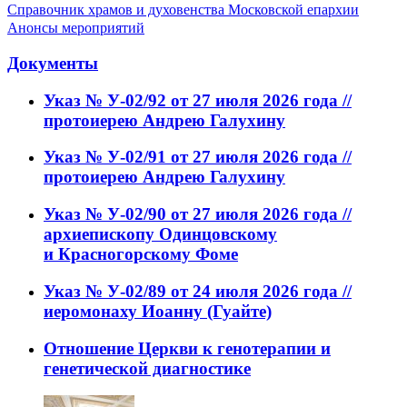
Справочник храмов и духовенства Московской епархии
Анонсы мероприятий
Документы
Указ № У-02/92 от 27 июля 2026 года //
протоиерею Андрею Галухину
Указ № У-02/91 от 27 июля 2026 года //
протоиерею Андрею Галухину
Указ № У-02/90 от 27 июля 2026 года //
архиепископу Одинцовскому
и Красногорскому Фоме
Указ № У-02/89 от 24 июля 2026 года //
иеромонаху Иоанну (Гуайте)
Отношение Церкви к генотерапии и
генетической диагностике