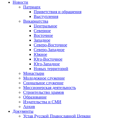
Новости
Патриарх
Приветствия и обращения
Выступления
Викариатства
Центральное
Северное
Восточное
Западное
Северо-Восточное
Северо-Западное
Южное
Юго-Восточное
Юго-Западное
Новых территорий
Монастыри
Молодежное служение
Социальное служение
Миссионерская деятельность
Строительство храмов
Образование
Издательства и СМИ
Архив
Документы
Устав Русской Православной Церкви