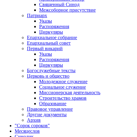
Священный Синод
Межсоборное присутствие
Патриарх
Указы
Распоряжения
Циркуляры
Епархиальное собрание
Епархиальный совет
Первый викарий
Указы
Распоряжения
Циркуляры
Богослужебные тексты
Церковь и общество
Молодежное служение
Социальное служение
Миссионерская деятельность
Строительство храмов
Образование
Правовое управление
Другие документы
Архив
"Сорок сороков"
Месяцеслов
Синодик