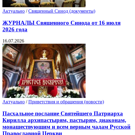
Актуально
/
Священный Синод (документы)
ЖУРНАЛЫ Священного Синода от 16 июля
2026 года
16.07.2026
Актуально
/
Приветствия и обращения (новости)
Пасхальное послание Святейшего Патриарха
Кирилла архипастырям, пастырям, диаконам,
монашествующим и всем верным чадам Русской
Православной Церкви