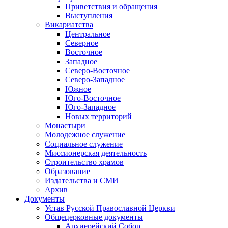
Приветствия и обращения
Выступления
Викариатства
Центральное
Северное
Восточное
Западное
Северо-Восточное
Северо-Западное
Южное
Юго-Восточное
Юго-Западное
Новых территорий
Монастыри
Молодежное служение
Социальное служение
Миссионерская деятельность
Строительство храмов
Образование
Издательства и СМИ
Архив
Документы
Устав Русской Православной Церкви
Общецерковные документы
Архиерейский Собор