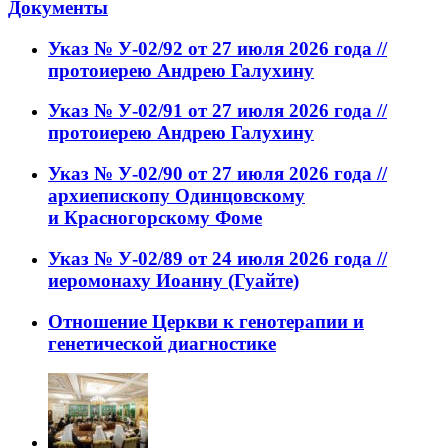
Документы
Указ № У-02/92 от 27 июля 2026 года //
протоиерею Андрею Галухину
Указ № У-02/91 от 27 июля 2026 года //
протоиерею Андрею Галухину
Указ № У-02/90 от 27 июля 2026 года //
архиепископу Одинцовскому
и Красногорскому Фоме
Указ № У-02/89 от 24 июля 2026 года //
иеромонаху Иоанну (Гуайте)
Отношение Церкви к генотерапии и
генетической диагностике