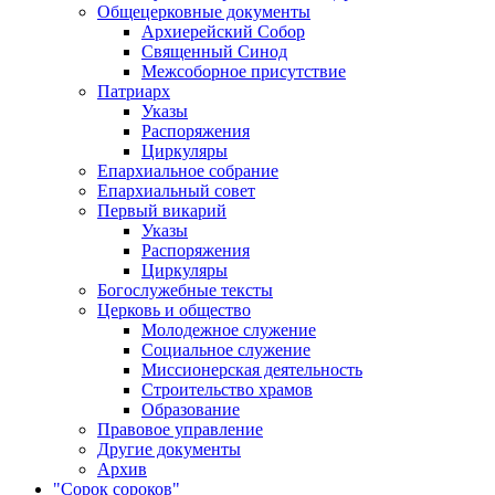
Общецерковные документы
Архиерейский Собор
Священный Синод
Межсоборное присутствие
Патриарх
Указы
Распоряжения
Циркуляры
Епархиальное собрание
Епархиальный совет
Первый викарий
Указы
Распоряжения
Циркуляры
Богослужебные тексты
Церковь и общество
Молодежное служение
Социальное служение
Миссионерская деятельность
Строительство храмов
Образование
Правовое управление
Другие документы
Архив
"Сорок сороков"