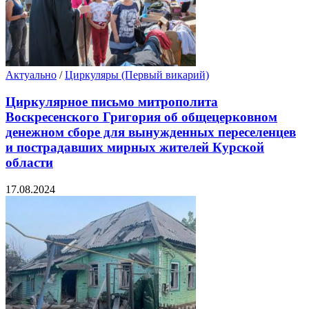
Актуально
/
Циркуляры (Первый викарий)
Циркулярное письмо митрополита
Воскресенского Григория об общецерковном
денежном сборе для вынужденных переселенцев
и пострадавших мирных жителей Курской
области
17.08.2024