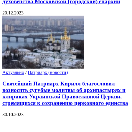
духовенства Московской (городской) епархии
20.12.2023
Актуально
/
Патриарх (новости)
Святейший Патриарх Кирилл благословил
возносить сугубые молитвы об архипастырях и
клириках Украинской Православной Церкви,
стремящихся к сохранению церковного единства
30.10.2023