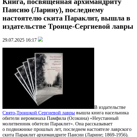
Книга, посвященная архимандриту
Паисию (Ларину), последнему
настоятелю скита Параклит, вышла в
издательстве Троице-Сергиевой лавры
29.07.2025 16:17
В издательстве
Свято-Троицкой Сергиевой лавры
вышла книга насельника
обители иеромонаха Памфила (Осокина) «Неустанный
молитвенник обители Параклит». Она рассказывает
о подвижнике прошлых лет, последнем настоятеле лаврского
скита Параклит архимандрите Паисии (Ларине; 1869-1956).