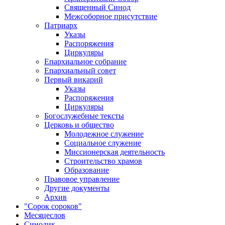
Священный Синод
Межсоборное присутствие
Патриарх
Указы
Распоряжения
Циркуляры
Епархиальное собрание
Епархиальный совет
Первый викарий
Указы
Распоряжения
Циркуляры
Богослужебные тексты
Церковь и общество
Молодежное служение
Социальное служение
Миссионерская деятельность
Строительство храмов
Образование
Правовое управление
Другие документы
Архив
"Сорок сороков"
Месяцеслов
Синодик