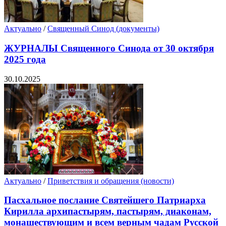
Актуально
/
Священный Синод (документы)
ЖУРНАЛЫ Священного Синода от 30 октября
2025 года
30.10.2025
Актуально
/
Приветствия и обращения (новости)
Пасхальное послание Святейшего Патриарха
Кирилла архипастырям, пастырям, диаконам,
монашествующим и всем верным чадам Русской