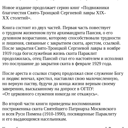
Новое издание продолжает серию книг «Подвижники
благочестия Свято-Троицкой Сергиевой лавры XIX-
XX столетий».
Книга состоит из двух частей. Первая часть повествует
о трудном жизненном пути архимандрита Паисия, о его
духовном возрастании, которому способствовали трудности
и лишения, связанные с закрытием скита, арестом, ссылкой.
После закрытия Свято-Троицкой Сергиевой лавры в ноябре
1919 года богослужебная жизнь скита Параклит
продолжилась, отец Паисий стал его настоятелем и исполнял
это послушание до закрытия скита в феврале 1929 года.
После ареста и ссылки старец продолжал свое служение Богу
и людям: венчал, крестил, наставлял свою малочисленную,
но верную паству, будучи до конца жизни верным своему
заверению, высказанному на допросе в ОГПУ:
«От церковного служения никогда не откажусь».
Во второй части книги приведены воспоминания
постриженика скита Святейшего Патриарха Московского
и всея Руси Пимена (1910-1990), посвященные Параклиту
и его выдающимся насельникам.