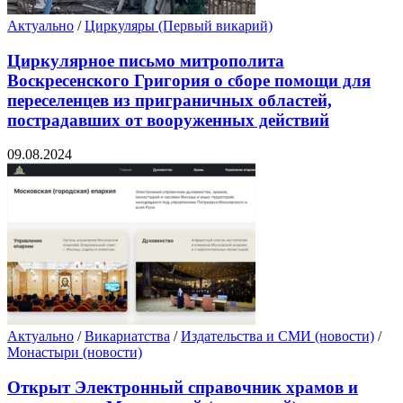
Актуально
/
Циркуляры (Первый викарий)
Циркулярное письмо митрополита
Воскресенского Григория о сборе помощи для
переселенцев из приграничных областей,
пострадавших от вооруженных действий
09.08.2024
Актуально
/
Викариатства
/
Издательства и СМИ (новости)
/
Монастыри (новости)
Открыт Электронный справочник храмов и