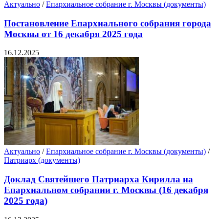
Актуально
/
Епархиальное собрание г. Москвы (документы)
Постановление Епархиального собрания города
Москвы от 16 декабря 2025 года
16.12.2025
Актуально
/
Епархиальное собрание г. Москвы (документы)
/
Патриарх (документы)
Доклад Святейшего Патриарха Кирилла на
Епархиальном собрании г. Москвы (16 декабря
2025 года)