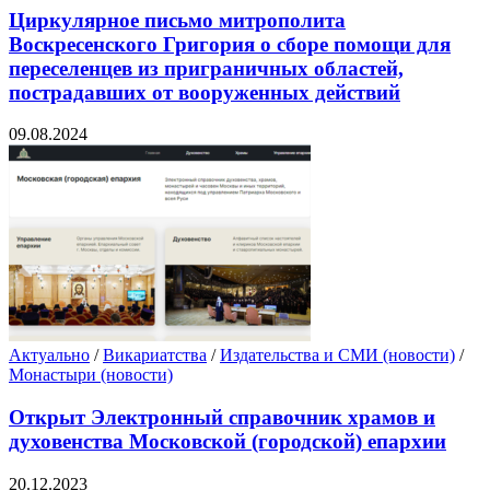
Циркулярное письмо митрополита
Воскресенского Григория о сборе помощи для
переселенцев из приграничных областей,
пострадавших от вооруженных действий
09.08.2024
Актуально
/
Викариатства
/
Издательства и СМИ (новости)
/
Монастыри (новости)
Открыт Электронный справочник храмов и
духовенства Московской (городской) епархии
20.12.2023