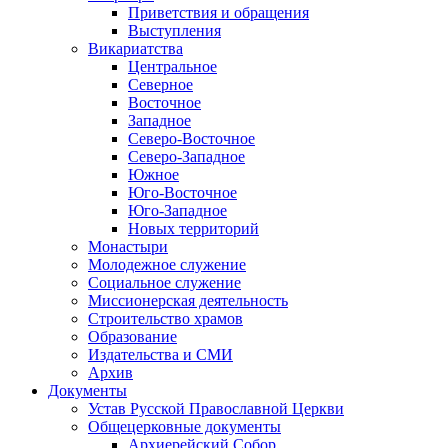
Приветствия и обращения
Выступления
Викариатства
Центральное
Северное
Восточное
Западное
Северо-Восточное
Северо-Западное
Южное
Юго-Восточное
Юго-Западное
Новых территорий
Монастыри
Молодежное служение
Социальное служение
Миссионерская деятельность
Строительство храмов
Образование
Издательства и СМИ
Архив
Документы
Устав Русской Православной Церкви
Общецерковные документы
Архиерейский Собор