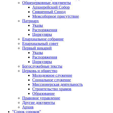
Общецерковные документы
Архиерейский Собор
Священный Синод
Межсоборное присутствие
Патриарх
Указы
Распоряжения
Циркуляры
Епархиальное собрание
Епархиальный совет
Первый викарий
Указы
Распоряжения
Циркуляры
Богослужебные тексты
Церковь и общество
Молодежное служение
Социальное служение
Миссионерская деятельность
Строительство храмов
Образование
Правовое управление
Другие документы
Архив
"Сорок сороков"