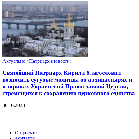
Актуально
/
Патриарх (новости)
Святейший Патриарх Кирилл благословил
возносить сугубые молитвы об архипастырях и
клириках Украинской Православной Церкви,
стремящихся к сохранению церковного единства
30.10.2023
О проекте
Контакты