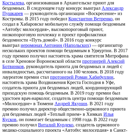
Костылева
, организовавшая в Архангельске приют для
бездомных. В следующем году конкурс выиграл
Александр
Пушкарев
— руководитель организации «Воскресение» из
Костромы. В 2015 году победил
Константин Ветренко
, он
создал в Хабаровске мобильную службу помощи бездомным
«Автобус милосердия», высокопороговый приют,
низкопороговую ночлежку и проект профилактики
бездомности «Путь домой». В 2016 году конкурс
выиграл
иеромонах Антонин (Напольских)
— организатор
нескольких проектов помощи бездомным в Удмуртии. В 2017
году премию получил настоятель храма святителя Митрофана
в селе Хреновое Воронежской области
протоиерей Алексий
Ботвинков
, руководитель приюта для бездомных и людей с
инвалидностью, рассчитанного на 100 человек. В 2018 году
лауреатом премии стал
протоиерей Роман Хабибуллин
,
настоятель храма Воздвижения Креста Господня в Уфе,
создатель приюта для бездомных людей, координирующий
приходскую помощь бездомным. В 2019 году премии был
удостоен врач-нарколог, создатель центра помощи бездомным
«Милосердие» в Тюмени
Андрей Якунин
. В 2021 году
премию получил директор общественно-церковного приюта
для бездомных людей «Теплый прием» в Химках
Илья
Кусков
, он помогает бездомным с 1998 года. В 2022 году
премию получил
Виталий Курдеко
, создатель церковного
медико-социального проекта «Автобус милосердия» в Санкт-