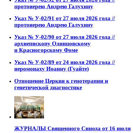
протоиерею Андрею Галухину
Указ № У-02/91 от 27 июля 2026 года //
протоиерею Андрею Галухину
Указ № У-02/90 от 27 июля 2026 года //
архиепископу Одинцовскому
и Красногорскому Фоме
Указ № У-02/89 от 24 июля 2026 года //
иеромонаху Иоанну (Гуайте)
Отношение Церкви к генотерапии и
генетической диагностике
ЖУРНАЛЫ Священного Синода от 16 июля