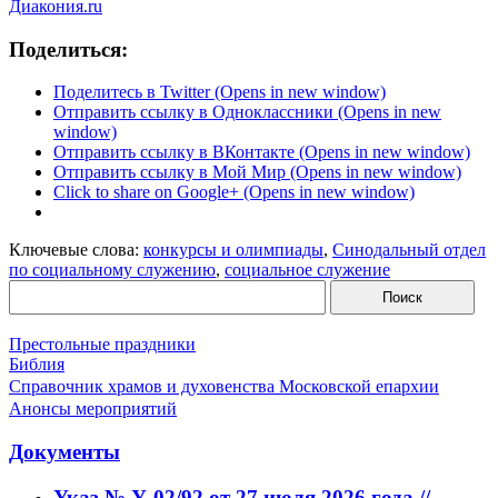
Диакония.ru
Поделиться:
Поделитесь в Twitter (Opens in new window)
Отправить ссылку в Одноклассники (Opens in new
window)
Отправить ссылку в ВКонтакте (Opens in new window)
Отправить ссылку в Мой Мир (Opens in new window)
Click to share on Google+ (Opens in new window)
Ключевые слова:
конкурсы и олимпиады
,
Синодальный отдел
по социальному служению
,
социальное служение
Престольные праздники
Библия
Справочник храмов и духовенства Московской епархии
Анонсы мероприятий
Документы
Указ № У-02/92 от 27 июля 2026 года //