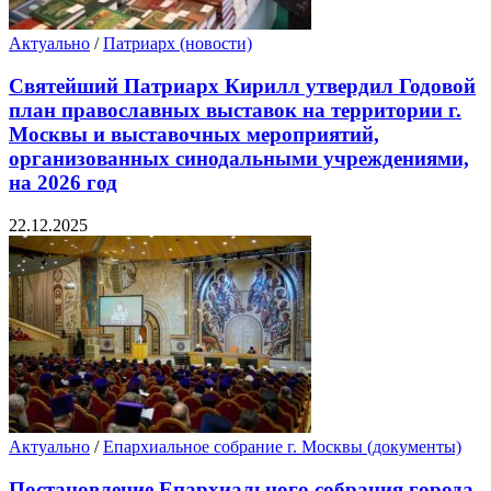
Актуально
/
Патриарх (новости)
Святейший Патриарх Кирилл утвердил Годовой
план православных выставок на территории г.
Москвы и выставочных мероприятий,
организованных синодальными учреждениями,
на 2026 год
22.12.2025
Актуально
/
Епархиальное собрание г. Москвы (документы)
Постановление Епархиального собрания города