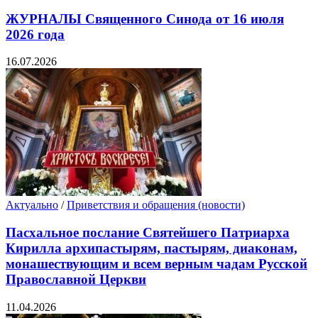
ЖУРНАЛЫ Священного Синода от 16 июля
2026 года
16.07.2026
Актуально
/
Приветствия и обращения (новости)
Пасхальное послание Святейшего Патриарха
Кирилла архипастырям, пастырям, диаконам,
монашествующим и всем верным чадам Русской
Православной Церкви
11.04.2026