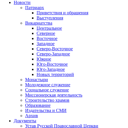
Новости
Патриарх
Приветствия и обращения
Выступления
Викариатства
Центральное
Северное
Восточное
Западное
Северо-Восточное
Северо-Западное
Южное
Юго-Восточное
Юго-Западное
Новых территорий
Монастыри
Молодежное служение
Социальное служение
Миссионерская деятельность
Строительство храмов
Образование
Издательства и СМИ
Архив
Документы
Устав Русской Православной Церкви