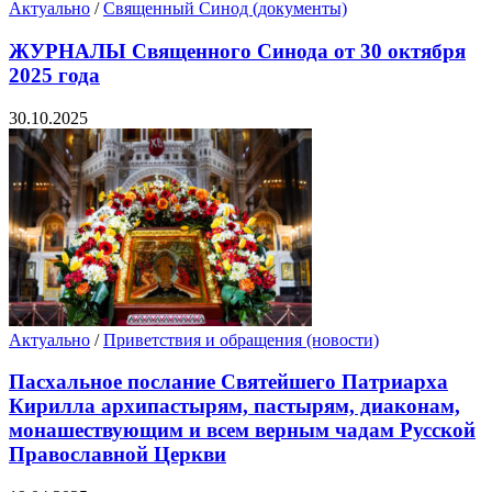
Актуально
/
Священный Синод (документы)
ЖУРНАЛЫ Священного Синода от 30 октября
2025 года
30.10.2025
Актуально
/
Приветствия и обращения (новости)
Пасхальное послание Святейшего Патриарха
Кирилла архипастырям, пастырям, диаконам,
монашествующим и всем верным чадам Русской
Православной Церкви