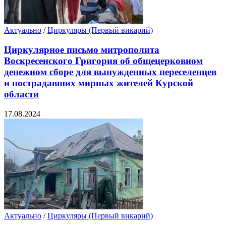
Актуально
/
Циркуляры (Первый викарий)
Циркулярное письмо митрополита
Воскресенского Григория об общецерковном
денежном сборе для вынужденных переселенцев
и пострадавших мирных жителей Курской
области
17.08.2024
Актуально
/
Циркуляры (Первый викарий)