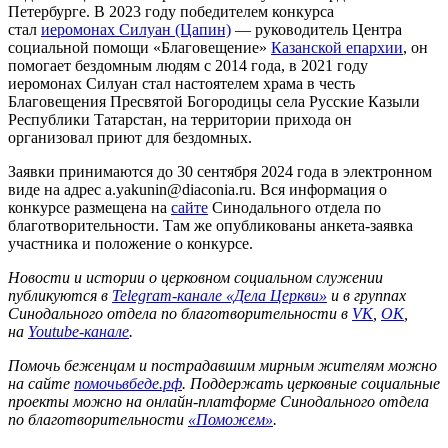
Петербурге. В 2023 году победителем конкурса
стал
иеромонах Силуан (Цапин)
— руководитель Центра
социальной помощи «Благовещение»
Казанской епархии
, он
помогает бездомным людям с 2014 года, в 2021 году
иеромонах Силуан стал настоятелем храма в честь
Благовещения Пресвятой Богородицы села Русские Казыли
Республики Татарстан, на территории прихода он
организовал приют для бездомных.
Заявки принимаются до 30 сентября 2024 года в электронном
виде на адрес a.yakunin@diaconia.ru. Вся информация о
конкурсе размещена на
сайте
Синодального отдела по
благотворительности. Там же опубликованы анкета-заявка
участника и положение о конкурсе.
Новости и истории о церковном социальном служении
публикуются в
Telegram-канале «Дела Церкви»
и в группах
Синодального отдела по благотворительности в
VK
,
ОК
,
на
Youtube-канале
.
Помочь беженцам и пострадавшим мирным жителям можно
на сайте
помочьвбеде.рф
. Поддержать церковные социальные
проекты можно на онлайн-платформе Синодального отдела
по благотворительности
«Поможем»
.