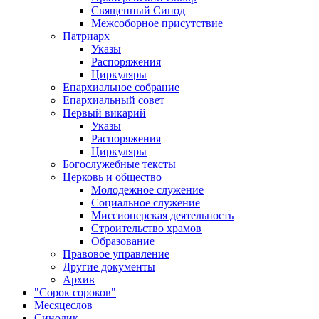
Священный Синод
Межсоборное присутствие
Патриарх
Указы
Распоряжения
Циркуляры
Епархиальное собрание
Епархиальный совет
Первый викарий
Указы
Распоряжения
Циркуляры
Богослужебные тексты
Церковь и общество
Молодежное служение
Социальное служение
Миссионерская деятельность
Строительство храмов
Образование
Правовое управление
Другие документы
Архив
"Сорок сороков"
Месяцеслов
Синодик