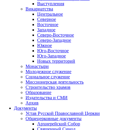
Выступления
Викариатства
Центральное
Северное
Восточное
Западное
Северо-Восточное
Северо-Западное
Южное
Юго-Восточное
Юго-Западное
Новых территорий
Монастыри
Молодежное служение
Социальное служение
Миссионерская деятельность
Строительство храмов
Образование
Издательства и СМИ
Архив
Документы
Устав Русской Православной Церкви
Общецерковные документы
Архиерейский Собор
Священный Синод