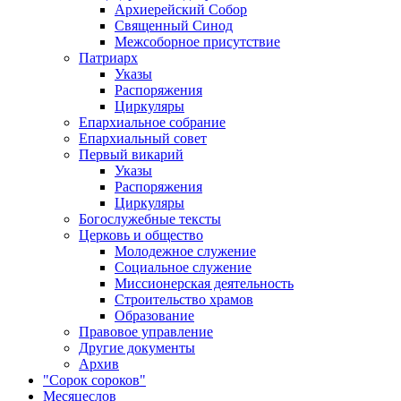
Архиерейский Собор
Священный Синод
Межсоборное присутствие
Патриарх
Указы
Распоряжения
Циркуляры
Епархиальное собрание
Епархиальный совет
Первый викарий
Указы
Распоряжения
Циркуляры
Богослужебные тексты
Церковь и общество
Молодежное служение
Социальное служение
Миссионерская деятельность
Строительство храмов
Образование
Правовое управление
Другие документы
Архив
"Сорок сороков"
Месяцеслов