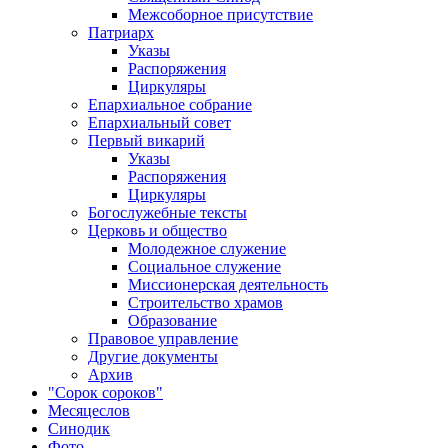
Межсоборное присутствие
Патриарх
Указы
Распоряжения
Циркуляры
Епархиальное собрание
Епархиальный совет
Первый викарий
Указы
Распоряжения
Циркуляры
Богослужебные тексты
Церковь и общество
Молодежное служение
Социальное служение
Миссионерская деятельность
Строительство храмов
Образование
Правовое управление
Другие документы
Архив
"Сорок сороков"
Месяцеслов
Синодик
Фото