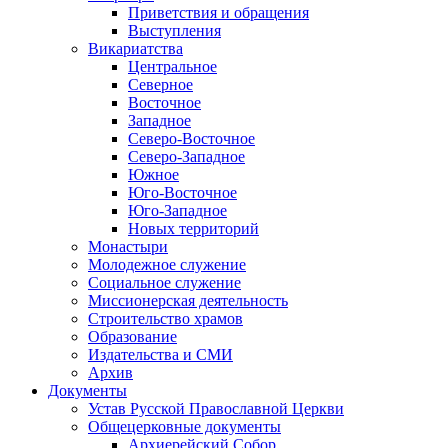
Приветствия и обращения
Выступления
Викариатства
Центральное
Северное
Восточное
Западное
Северо-Восточное
Северо-Западное
Южное
Юго-Восточное
Юго-Западное
Новых территорий
Монастыри
Молодежное служение
Социальное служение
Миссионерская деятельность
Строительство храмов
Образование
Издательства и СМИ
Архив
Документы
Устав Русской Православной Церкви
Общецерковные документы
Архиерейский Собор