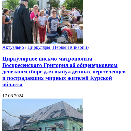
Актуально
/
Циркуляры (Первый викарий)
Циркулярное письмо митрополита
Воскресенского Григория об общецерковном
денежном сборе для вынужденных переселенцев
и пострадавших мирных жителей Курской
области
17.08.2024