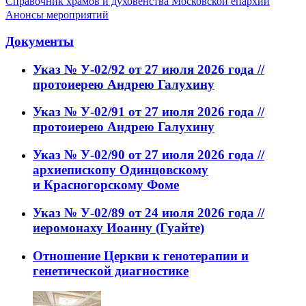
Справочник храмов и духовенства Московской епархии
Анонсы мероприятий
Документы
Указ № У-02/92 от 27 июля 2026 года //
протоиерею Андрею Галухину
Указ № У-02/91 от 27 июля 2026 года //
протоиерею Андрею Галухину
Указ № У-02/90 от 27 июля 2026 года //
архиепископу Одинцовскому
и Красногорскому Фоме
Указ № У-02/89 от 24 июля 2026 года //
иеромонаху Иоанну (Гуайте)
Отношение Церкви к генотерапии и
генетической диагностике