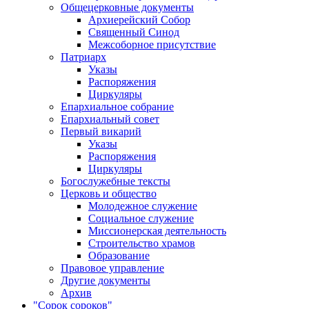
Общецерковные документы
Архиерейский Собор
Священный Синод
Межсоборное присутствие
Патриарх
Указы
Распоряжения
Циркуляры
Епархиальное собрание
Епархиальный совет
Первый викарий
Указы
Распоряжения
Циркуляры
Богослужебные тексты
Церковь и общество
Молодежное служение
Социальное служение
Миссионерская деятельность
Строительство храмов
Образование
Правовое управление
Другие документы
Архив
"Сорок сороков"