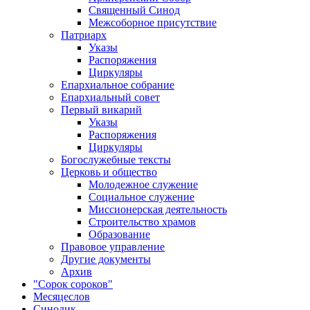
Священный Синод
Межсоборное присутствие
Патриарх
Указы
Распоряжения
Циркуляры
Епархиальное собрание
Епархиальный совет
Первый викарий
Указы
Распоряжения
Циркуляры
Богослужебные тексты
Церковь и общество
Молодежное служение
Социальное служение
Миссионерская деятельность
Строительство храмов
Образование
Правовое управление
Другие документы
Архив
"Сорок сороков"
Месяцеслов
Синодик