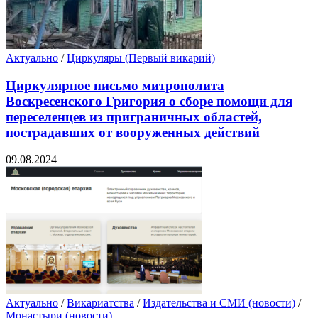
Актуально
/
Циркуляры (Первый викарий)
Циркулярное письмо митрополита
Воскресенского Григория о сборе помощи для
переселенцев из приграничных областей,
пострадавших от вооруженных действий
09.08.2024
Актуально
/
Викариатства
/
Издательства и СМИ (новости)
/
Монастыри (новости)