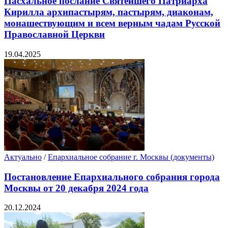
Пасхальное послание Святейшего Патриарха
Кирилла архипастырям, пастырям, диаконам,
монашествующим и всем верным чадам Русской
Православной Церкви
19.04.2025
Актуально
/
Епархиальное собрание г. Москвы (документы)
Постановление Епархиального собрания города
Москвы от 20 декабря 2024 года
20.12.2024