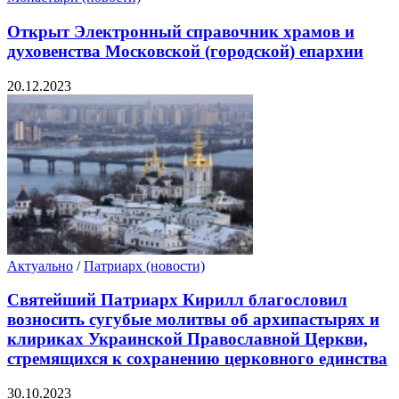
Открыт Электронный справочник храмов и
духовенства Московской (городской) епархии
20.12.2023
Актуально
/
Патриарх (новости)
Святейший Патриарх Кирилл благословил
возносить сугубые молитвы об архипастырях и
клириках Украинской Православной Церкви,
стремящихся к сохранению церковного единства
30.10.2023