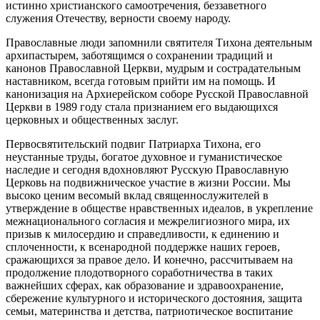
истинно христианского самоотречения, беззаветного
служения Отечеству, верности своему народу.
Православные люди запомнили святителя Тихона деятельным
архипастырем, заботящимся о сохранении традиций и
канонов Православной Церкви, мудрым и сострадательным
наставником, всегда готовым прийти им на помощь. И
канонизация на Архиерейском соборе Русской Православной
Церкви в 1989 году стала признанием его выдающихся
церковных и общественных заслуг.
Первосвятительский подвиг Патриарха Тихона, его
неустанные труды, богатое духовное и гуманистическое
наследие и сегодня вдохновляют Русскую Православную
Церковь на подвижническое участие в жизни России. Мы
высоко ценим весомый вклад священнослужителей в
утверждение в обществе нравственных идеалов, в укрепление
межнационального согласия и межрелигиозного мира, их
призыв к милосердию и справедливости, к единению и
сплоченности, к всенародной поддержке наших героев,
сражающихся за правое дело. И конечно, рассчитываем на
продолжение плодотворного соработничества в таких
важнейших сферах, как образование и здравоохранение,
сбережение культурного и исторического достояния, защита
семьи, материнства и детства, патриотическое воспитание