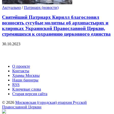
Актуально
/
Патриарх (новости)
Святейший Патриарх Кирилл благословил
возносить сугубые молитвы об архипастырях и
клириках Украинской Православной Церкви,
стремящихся к сохранению церковного единства
30.10.2023
О проекте
Контакты
Храмы Москвы
Наши баннеры
RSS
Ключевые слова
Старая версия сайта
© 2026
Московская (городская) епархия Русской
Православной Церкви