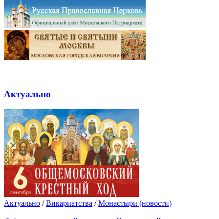
Актуально
Актуально
/
Викариатства
/
Монастыри (новости)