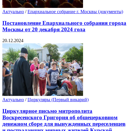
Актуально
/
Епархиальное собрание г. Москвы (документы)
Постановление Епархиального собрания города
Москвы от 20 декабря 2024 года
20.12.2024
Актуально
/
Циркуляры (Первый викарий)
Циркулярное письмо митрополита
Воскресенского Григория об общецерковном
денежном сборе для вынужденных переселенцев
и пострадавших мирных жителей Курской