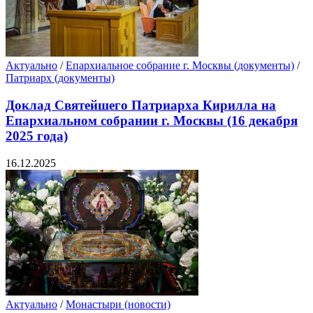
Актуально
/
Епархиальное собрание г. Москвы (документы)
/
Патриарх (документы)
Доклад Святейшего Патриарха Кирилла на
Епархиальном собрании г. Москвы (16 декабря
2025 года)
16.12.2025
Актуально
/
Монастыри (новости)