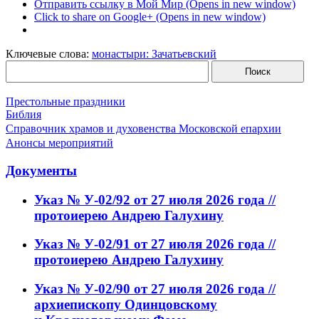
Отправить ссылку в Мой Мир (Opens in new window)
Click to share on Google+ (Opens in new window)
Ключевые слова:
монастыри: Зачатьевский
Престольные праздники
Библия
Справочник храмов и духовенства Московской епархии
Анонсы мероприятий
Документы
Указ № У-02/92 от 27 июля 2026 года //
протоиерею Андрею Галухину
Указ № У-02/91 от 27 июля 2026 года //
протоиерею Андрею Галухину
Указ № У-02/90 от 27 июля 2026 года //
архиепископу Одинцовскому