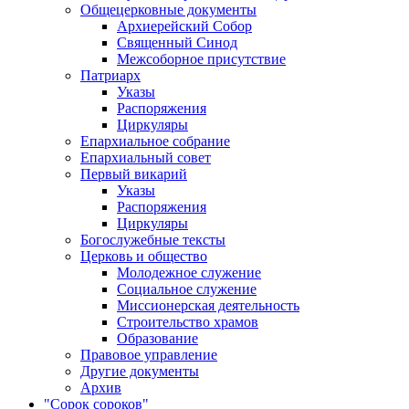
Общецерковные документы
Архиерейский Собор
Священный Синод
Межсоборное присутствие
Патриарх
Указы
Распоряжения
Циркуляры
Епархиальное собрание
Епархиальный совет
Первый викарий
Указы
Распоряжения
Циркуляры
Богослужебные тексты
Церковь и общество
Молодежное служение
Социальное служение
Миссионерская деятельность
Строительство храмов
Образование
Правовое управление
Другие документы
Архив
"Сорок сороков"