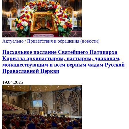
Актуально
/
Приветствия и обращения (новости)
Пасхальное послание Святейшего Патриарха
Кирилла архипастырям, пастырям, диаконам,
монашествующим и всем верным чадам Русской
Православной Церкви
19.04.2025