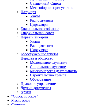
Священный Синод
Межсоборное присутствие
Патриарх
Указы
Распоряжения
Циркуляры
Епархиальное собрание
Епархиальный совет
Первый викарий
Указы
Распоряжения
Циркуляры
Богослужебные тексты
Церковь и общество
Молодежное служение
Социальное служение
Миссионерская деятельность
Строительство храмов
Образование
Правовое управление
Другие документы
Архив
"Сорок сороков"
Месяцеслов
Синодик