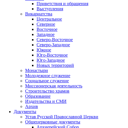
Приветствия и обращения
Выступления
Викариатства
Центральное
Северное
Восточное
Западное
Северо-Восточное
Северо-Западное
Южное
Юго-Восточное
Юго-Западное
Новых территорий
Монастыри
Молодежное служение
Социальное служение
Миссионерская деятельность
Строительство храмов
Образование
Издательства и СМИ
Архив
Документы
Устав Русской Православной Церкви
Общецерковные документы
Архиерейский Собор