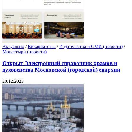
Актуально
/
Викариатства
/
Издательства и СМИ (новости)
/
Монастыри (новости)
Открыт Электронный справочник храмов и
духовенства Московской (городской) епархии
20.12.2023