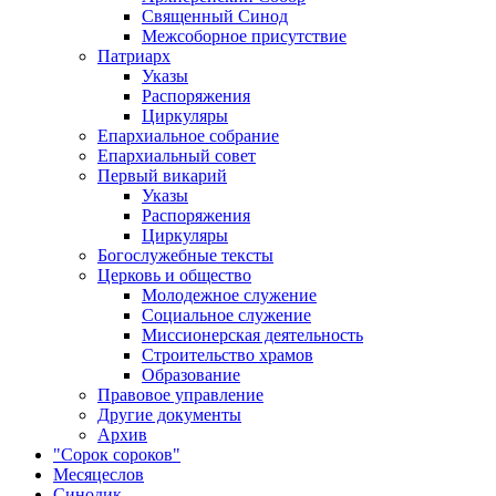
Священный Синод
Межсоборное присутствие
Патриарх
Указы
Распоряжения
Циркуляры
Епархиальное собрание
Епархиальный совет
Первый викарий
Указы
Распоряжения
Циркуляры
Богослужебные тексты
Церковь и общество
Молодежное служение
Социальное служение
Миссионерская деятельность
Строительство храмов
Образование
Правовое управление
Другие документы
Архив
"Сорок сороков"
Месяцеслов
Синодик