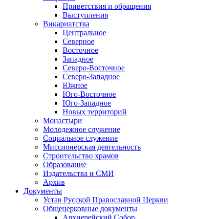
Приветствия и обращения
Выступления
Викариатства
Центральное
Северное
Восточное
Западное
Северо-Восточное
Северо-Западное
Южное
Юго-Восточное
Юго-Западное
Новых территорий
Монастыри
Молодежное служение
Социальное служение
Миссионерская деятельность
Строительство храмов
Образование
Издательства и СМИ
Архив
Документы
Устав Русской Православной Церкви
Общецерковные документы
Архиерейский Собор