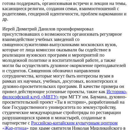
готова поддержать, организовывая встречи и лекции на темы,
касающиеся религии, создания семьи, взаимоотношений с
родителями, гендерной идентичности, проблем наркомании и
др.
Иерей Димитрий Данилов проинформировал
присутствовавших о возможности организовать регулярное
взаимодействие учебных заведений со
священнослужителями-выпускниками московских вузов,
которые от лица комиссии оказывали бы содействие в
реализации вузовских программ и мероприятий по
молодежной политике и воспитательной работе, а также
могли бы осуществлять духовное окормление преподавателей
и студентов. Священник обозначил направления
сотрудничества, которые могут быть интересны вузам в
рамках их научных, учебных, досуговых, волонтерских и
духовно-просветительских программ. В качестве примера он
привел действующие успешные проекты, такие как
Историко-
философский клуб «МВТУ»
при МГТУ им. Баумана, духовно-
просветительский проект «Ты в истории», разработанный на
базе Государственного университета по землеустройству,
студенческие международные стройотряды по реставрации
разрушающихся храмов и монастырей, созданные в
партнерстве с
Российско-китайским культурным центром
«Жар-птица»
при храме святителя Николая Мирликийского в