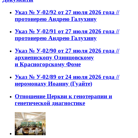
Указ № У-02/92 от 27 июля 2026 года //
протоиерею Андрею Галухину
Указ № У-02/91 от 27 июля 2026 года //
протоиерею Андрею Галухину
Указ № У-02/90 от 27 июля 2026 года //
архиепископу Одинцовскому
и Красногорскому Фоме
Указ № У-02/89 от 24 июля 2026 года //
иеромонаху Иоанну (Гуайте)
Отношение Церкви к генотерапии и
генетической диагностике