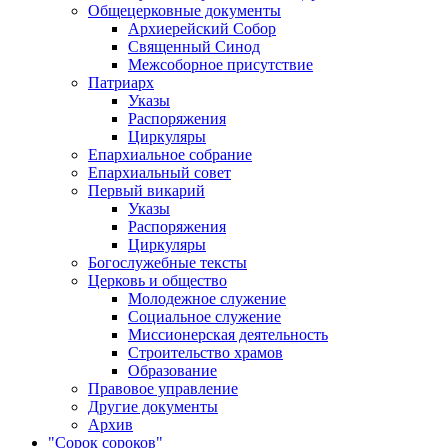
Общецерковные документы
Архиерейский Собор
Священный Синод
Межсоборное присутствие
Патриарх
Указы
Распоряжения
Циркуляры
Епархиальное собрание
Епархиальный совет
Первый викарий
Указы
Распоряжения
Циркуляры
Богослужебные тексты
Церковь и общество
Молодежное служение
Социальное служение
Миссионерская деятельность
Строительство храмов
Образование
Правовое управление
Другие документы
Архив
"Сорок сороков"