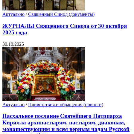
Актуально
/
Священный Синод (документы)
ЖУРНАЛЫ Священного Синода от 30 октября
2025 года
30.10.2025
Актуально
/
Приветствия и обращения (новости)
Пасхальное послание Святейшего Патриарха
Кирилла архипастырям, пастырям, диаконам,
монашествующим и всем верным чадам Русской