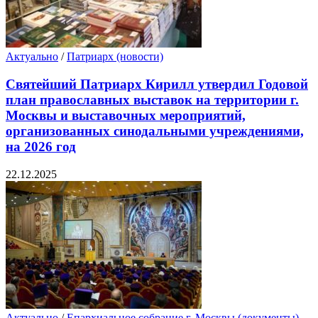
Актуально
/
Патриарх (новости)
Святейший Патриарх Кирилл утвердил Годовой
план православных выставок на территории г.
Москвы и выставочных мероприятий,
организованных синодальными учреждениями,
на 2026 год
22.12.2025
Актуально
/
Епархиальное собрание г. Москвы (документы)