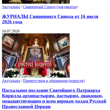
Актуально
/
Священный Синод (документы)
ЖУРНАЛЫ Священного Синода от 16 июля
2026 года
16.07.2026
Актуально
/
Приветствия и обращения (новости)
Пасхальное послание Святейшего Патриарха
Кирилла архипастырям, пастырям, диаконам,
монашествующим и всем верным чадам Русской
Православной Церкви