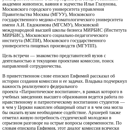
академии живописи, ваяния и зодчества Ильи Глазунова,
Московского городского университета управления
Правительства Москвы (МГУУ), Московского
государственного медико-стоматологического университета
имени А.И. Евдокимова (МГСМУ), Московской
международной высшей школы бизнеса МИРБИС (Института
МИРБИС), Московского социально-педагогического
института (МСПИ), Московского государственного
университета пищевых производств (МГУПП).
Цель встречи — знакомство представителей вузов с
деятельностью и текущими проектами комиссии, поиск
направлений сотрудничества.
В приветственном слове епископ Евфимий рассказал об
истории создания комиссии и ее задачах. Владыка подчеркнул
важность реализуемого федерального
проекта «Патриотическое воспитание», в рамках которого в
учебных заведениях высшего образования ведется работа
по
нравственному и патриотическому воспитанию студентов —
в чем у Церкви накоплен обширный опыт и в чем она могла
бы оказать вузам необходимое содействие. Архиерей также
отметил живую потребность студенческой молодежи в
серьезном разговоре на острые вопросы современности. По
словам епископа Евфимия, этот диалог комиссия всячески