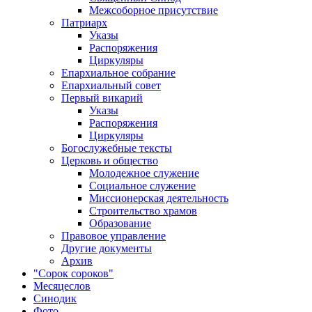
Межсоборное присутствие
Патриарх
Указы
Распоряжения
Циркуляры
Епархиальное собрание
Епархиальный совет
Первый викарий
Указы
Распоряжения
Циркуляры
Богослужебные тексты
Церковь и общество
Молодежное служение
Социальное служение
Миссионерская деятельность
Строительство храмов
Образование
Правовое управление
Другие документы
Архив
"Сорок сороков"
Месяцеслов
Синодик
Фото