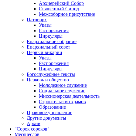
Архиерейский Собор
Священный Синод
Межсоборное присутствие
Патриарх
Указы
Распоряжения
Циркуляры
Епархиальное собрание
Епархиальный совет
Первый викарий
Указы
Распоряжения
Циркуляры
Богослужебные тексты
Церковь и общество
Молодежное служение
Социальное служение
Миссионерская деятельность
Строительство храмов
Образование
Правовое управление
Другие документы
Архив
"Сорок сороков"
Месяцеслов