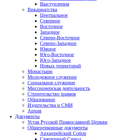
Выступления
Викариатства
Центральное
Северное
Восточное
Западное
Северо-Восточное
Северо-Западное
Южное
Юго-Восточное
Юго-Западное
Новых территорий
Монастыри
Молодежное служение
Социальное служение
Миссионерская деятельность
Строительство храмов
Образование
Издательства и СМИ
Архив
Документы
Устав Русской Православной Церкви
Общецерковные документы
Архиерейский Собор
Священный Синод