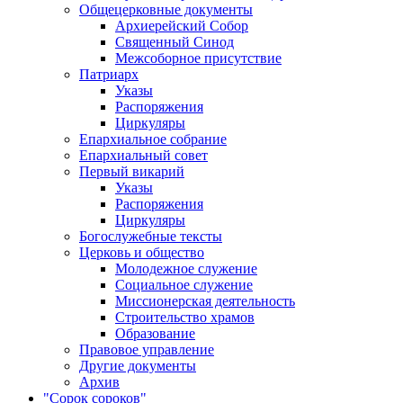
Общецерковные документы
Архиерейский Собор
Священный Синод
Межсоборное присутствие
Патриарх
Указы
Распоряжения
Циркуляры
Епархиальное собрание
Епархиальный совет
Первый викарий
Указы
Распоряжения
Циркуляры
Богослужебные тексты
Церковь и общество
Молодежное служение
Социальное служение
Миссионерская деятельность
Строительство храмов
Образование
Правовое управление
Другие документы
Архив
"Сорок сороков"