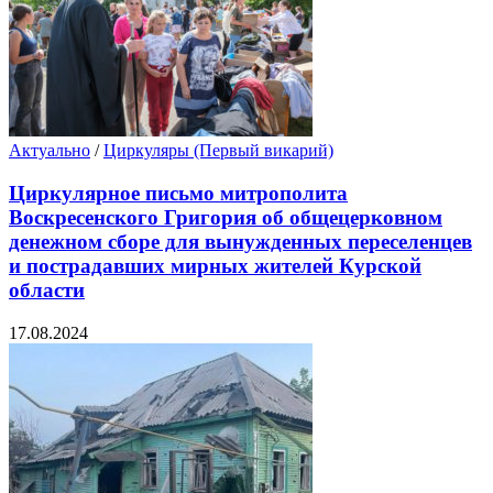
Актуально
/
Циркуляры (Первый викарий)
Циркулярное письмо митрополита
Воскресенского Григория об общецерковном
денежном сборе для вынужденных переселенцев
и пострадавших мирных жителей Курской
области
17.08.2024