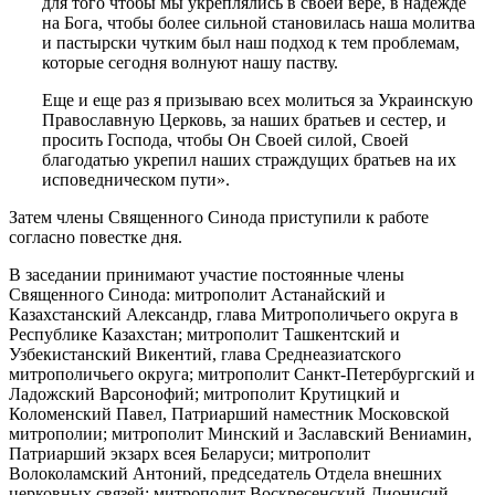
для того чтобы мы укреплялись в своей вере, в надежде
на Бога, чтобы более сильной становилась наша молитва
и пастырски чутким был наш подход к тем проблемам,
которые сегодня волнуют нашу паству.
Еще и еще раз я призываю всех молиться за Украинскую
Православную Церковь, за наших братьев и сестер, и
просить Господа, чтобы Он Своей силой, Своей
благодатью укрепил наших страждущих братьев на их
исповедническом пути».
Затем члены Священного Синода приступили к работе
согласно повестке дня.
В заседании принимают участие постоянные члены
Священного Синода: митрополит Астанайский и
Казахстанский Александр, глава Митрополичьего округа в
Республике Казахстан; митрополит Ташкентский и
Узбекистанский Викентий, глава Среднеазиатского
митрополичьего округа; митрополит Санкт-Петербургский и
Ладожский Варсонофий; митрополит Крутицкий и
Коломенский Павел, Патриарший наместник Московской
митрополии; митрополит Минский и Заславский Вениамин,
Патриарший экзарх всея Беларуси; митрополит
Волоколамский Антоний, председатель Отдела внешних
церковных связей; митрополит Воскресенский Дионисий,