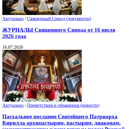
Актуально
/
Священный Синод (документы)
ЖУРНАЛЫ Священного Синода от 16 июля
2026 года
16.07.2026
Актуально
/
Приветствия и обращения (новости)
Пасхальное послание Святейшего Патриарха
Кирилла архипастырям, пастырям, диаконам,