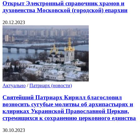
Открыт Электронный справочник храмов и
духовенства Московской (городской) епархии
20.12.2023
Актуально
/
Патриарх (новости)
Святейший Патриарх Кирилл благословил
возносить сугубые молитвы об архипастырях и
клириках Украинской Православной Церкви,
стремящихся к сохранению церковного единства
30.10.2023