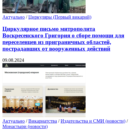
Актуально
/
Циркуляры (Первый викарий)
Циркулярное письмо митрополита
Воскресенского Григория о сборе помощи для
переселенцев из приграничных областей,
пострадавших от вооруженных действий
09.08.2024
Актуально
/
Викариатства
/
Издательства и СМИ (новости)
/
Монастыри (новости)