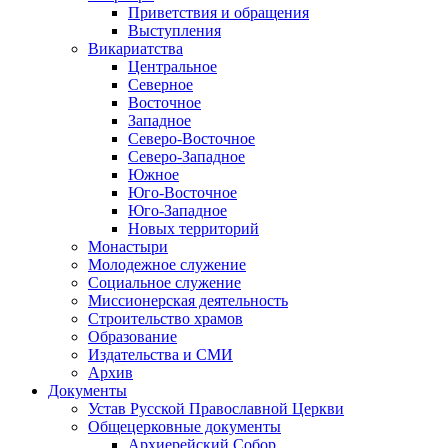
Приветствия и обращения
Выступления
Викариатства
Центральное
Северное
Восточное
Западное
Северо-Восточное
Северо-Западное
Южное
Юго-Восточное
Юго-Западное
Новых территорий
Монастыри
Молодежное служение
Социальное служение
Миссионерская деятельность
Строительство храмов
Образование
Издательства и СМИ
Архив
Документы
Устав Русской Православной Церкви
Общецерковные документы
Архиерейский Собор