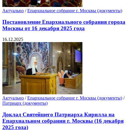
Актуально
/
Епархиальное собрание г. Москвы (документы)
Постановление Епархиального собрания города
Москвы от 16 декабря 2025 года
16.12.2025
Актуально
/
Епархиальное собрание г. Москвы (документы)
/
Патриарх (документы)
Доклад Святейшего Патриарха Кирилла на
Епархиальном собрании г. Москвы (16 декабря
2025 года)