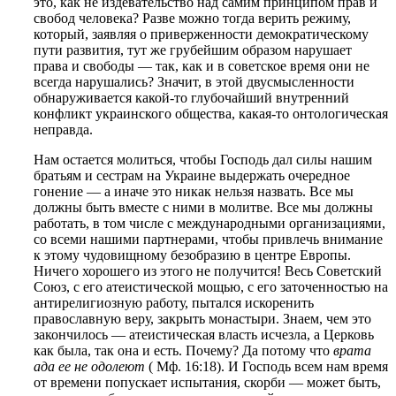
это, как не издевательство над самим принципом прав и
свобод человека? Разве можно тогда верить режиму,
который, заявляя о приверженности демократическому
пути развития, тут же грубейшим образом нарушает
права и свободы — так, как и в советское время они не
всегда нарушались? Значит, в этой двусмысленности
обнаруживается какой-то глубочайший внутренний
конфликт украинского общества, какая-то онтологическая
неправда.
Нам остается молиться, чтобы Господь дал силы нашим
братьям и сестрам на Украине выдержать очередное
гонение — а иначе это никак нельзя назвать. Все мы
должны быть вместе с ними в молитве. Все мы должны
работать, в том числе с международными организациями,
со всеми нашими партнерами, чтобы привлечь внимание
к этому чудовищному безобразию в центре Европы.
Ничего хорошего из этого не получится! Весь Советский
Союз, с его атеистической мощью, с его заточенностью на
антирелигиозную работу, пытался искоренить
православную веру, закрыть монастыри. Знаем, чем это
закончилось — атеистическая власть исчезла, а Церковь
как была, так она и есть. Почему? Да потому что
врата
ада ее не одолеют
( Мф. 16:18). И Господь всем нам время
от времени попускает испытания, скорби — может быть,