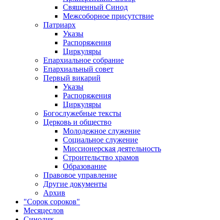
Священный Синод
Межсоборное присутствие
Патриарх
Указы
Распоряжения
Циркуляры
Епархиальное собрание
Епархиальный совет
Первый викарий
Указы
Распоряжения
Циркуляры
Богослужебные тексты
Церковь и общество
Молодежное служение
Социальное служение
Миссионерская деятельность
Строительство храмов
Образование
Правовое управление
Другие документы
Архив
"Сорок сороков"
Месяцеслов
Синодик