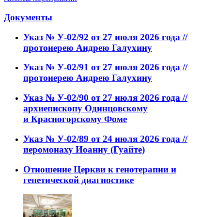
Документы
Указ № У-02/92 от 27 июля 2026 года //
протоиерею Андрею Галухину
Указ № У-02/91 от 27 июля 2026 года //
протоиерею Андрею Галухину
Указ № У-02/90 от 27 июля 2026 года //
архиепископу Одинцовскому
и Красногорскому Фоме
Указ № У-02/89 от 24 июля 2026 года //
иеромонаху Иоанну (Гуайте)
Отношение Церкви к генотерапии и
генетической диагностике