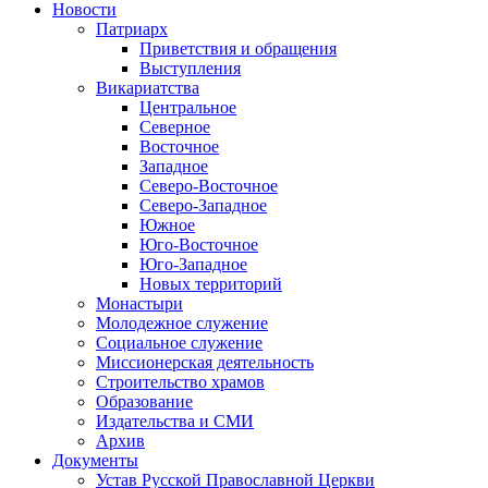
Новости
Патриарх
Приветствия и обращения
Выступления
Викариатства
Центральное
Северное
Восточное
Западное
Северо-Восточное
Северо-Западное
Южное
Юго-Восточное
Юго-Западное
Новых территорий
Монастыри
Молодежное служение
Социальное служение
Миссионерская деятельность
Строительство храмов
Образование
Издательства и СМИ
Архив
Документы
Устав Русской Православной Церкви