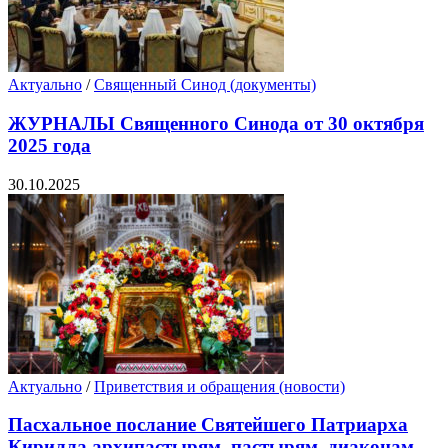
Актуально
/
Священный Синод (документы)
ЖУРНАЛЫ Священного Синода от 30 октября
2025 года
30.10.2025
Актуально
/
Приветствия и обращения (новости)
Пасхальное послание Святейшего Патриарха
Кирилла архипастырям, пастырям, диаконам,