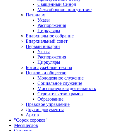
Священный Синод
Межсоборное присутствие
Патриарх
Указы
Распоряжения
Циркуляры
Епархиальное собрание
Епархиальный совет
Первый викарий
Указы
Распоряжения
Циркуляры
Богослужебные тексты
Церковь и общество
Молодежное служение
Социальное служение
Миссионерская деятельность
Строительство храмов
Образование
Правовое управление
Другие документы
Архив
"Сорок сороков"
Месяцеслов
Синодик