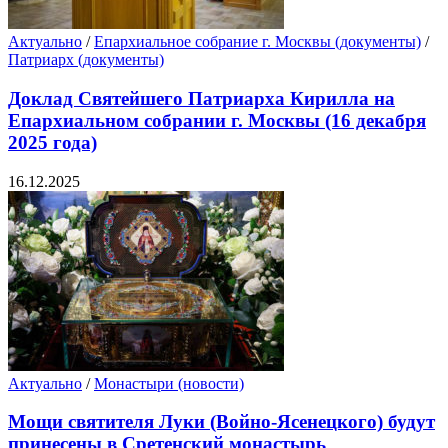
Актуально
/
Епархиальное собрание г. Москвы (документы)
/
Патриарх (документы)
Доклад Святейшего Патриарха Кирилла на
Епархиальном собрании г. Москвы (16 декабря
2025 года)
16.12.2025
Актуально
/
Монастыри (новости)
Мощи святителя Луки (Войно-Ясенецкого) будут
принесены в Сретенский монастырь