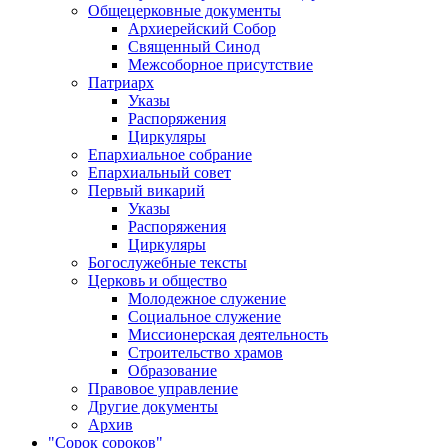
Общецерковные документы
Архиерейский Собор
Священный Синод
Межсоборное присутствие
Патриарх
Указы
Распоряжения
Циркуляры
Епархиальное собрание
Епархиальный совет
Первый викарий
Указы
Распоряжения
Циркуляры
Богослужебные тексты
Церковь и общество
Молодежное служение
Социальное служение
Миссионерская деятельность
Строительство храмов
Образование
Правовое управление
Другие документы
Архив
"Сорок сороков"