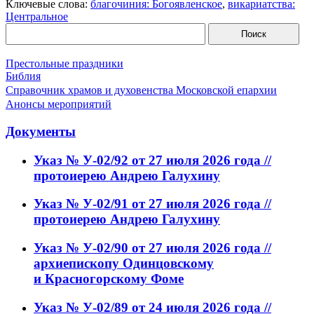
Ключевые слова:
благочиния: Богоявленское
,
викариатства:
Центральное
Престольные праздники
Библия
Справочник храмов и духовенства Московской епархии
Анонсы мероприятий
Документы
Указ № У-02/92 от 27 июля 2026 года //
протоиерею Андрею Галухину
Указ № У-02/91 от 27 июля 2026 года //
протоиерею Андрею Галухину
Указ № У-02/90 от 27 июля 2026 года //
архиепископу Одинцовскому
и Красногорскому Фоме
Указ № У-02/89 от 24 июля 2026 года //