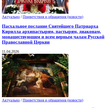
Актуально
/
Приветствия и обращения (новости)
Пасхальное послание Святейшего Патриарха
Кирилла архипастырям, пастырям, диаконам,
монашествующим и всем верным чадам Русской
Православной Церкви
11.04.2026
Актуально
/
Приветствия и обращения (новости)