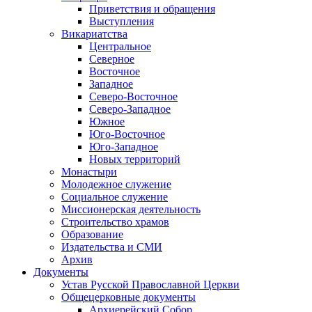
Приветствия и обращения
Выступления
Викариатства
Центральное
Северное
Восточное
Западное
Северо-Восточное
Северо-Западное
Южное
Юго-Восточное
Юго-Западное
Новых территорий
Монастыри
Молодежное служение
Социальное служение
Миссионерская деятельность
Строительство храмов
Образование
Издательства и СМИ
Архив
Документы
Устав Русской Православной Церкви
Общецерковные документы
Архиерейский Собор