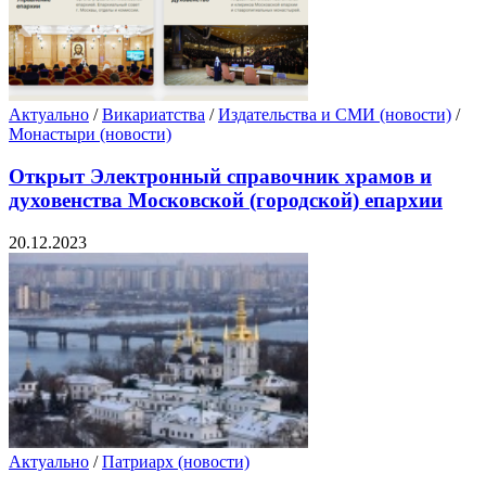
Актуально
/
Викариатства
/
Издательства и СМИ (новости)
/
Монастыри (новости)
Открыт Электронный справочник храмов и
духовенства Московской (городской) епархии
20.12.2023
Актуально
/
Патриарх (новости)