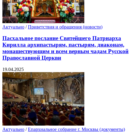
Актуально
/
Приветствия и обращения (новости)
Пасхальное послание Святейшего Патриарха
Кирилла архипастырям, пастырям, диаконам,
монашествующим и всем верным чадам Русской
Православной Церкви
19.04.2025
Актуально
/
Епархиальное собрание г. Москвы (документы)