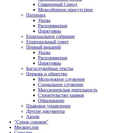
Священный Синод
Межсоборное присутствие
Патриарх
Указы
Распоряжения
Циркуляры
Епархиальное собрание
Епархиальный совет
Первый викарий
Указы
Распоряжения
Циркуляры
Богослужебные тексты
Церковь и общество
Молодежное служение
Социальное служение
Миссионерская деятельность
Строительство храмов
Образование
Правовое управление
Другие документы
Архив
"Сорок сороков"
Месяцеслов
Синодик