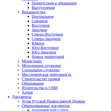
Приветствия и обращения
Выступления
Викариатства
Центральное
Северное
Восточное
Западное
Северо-Восточное
Северо-Западное
Южное
Юго-Восточное
Юго-Западное
Новых территорий
Монастыри
Молодежное служение
Социальное служение
Миссионерская деятельность
Строительство храмов
Образование
Издательства и СМИ
Архив
Документы
Устав Русской Православной Церкви
Общецерковные документы
Архиерейский Собор