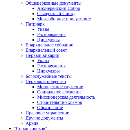
Общецерковные документы
Архиерейский Собор
Священный Синод
Межсоборное присутствие
Патриарх
Указы
Распоряжения
Циркуляры
Епархиальное собрание
Епархиальный совет
Первый викарий
Указы
Распоряжения
Циркуляры
Богослужебные тексты
Церковь и общество
Молодежное служение
Социальное служение
Миссионерская деятельность
Строительство храмов
Образование
Правовое управление
Другие документы
Архив
"Сорок сороков"