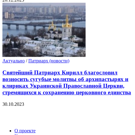
Актуально
/
Патриарх (новости)
Святейший Патриарх Кирилл благословил
возносить сугубые молитвы об архипастырях и
клириках Украинской Православной Церкви,
стремящихся к сохранению церковного единства
30.10.2023
О проекте