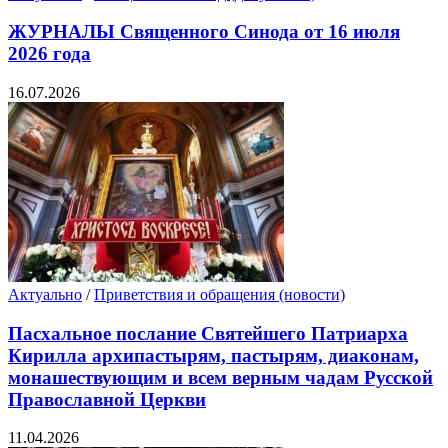
ЖУРНАЛЫ Священного Синода от 16 июля
2026 года
16.07.2026
Актуально
/
Приветствия и обращения (новости)
Пасхальное послание Святейшего Патриарха
Кирилла архипастырям, пастырям, диаконам,
монашествующим и всем верным чадам Русской
Православной Церкви
11.04.2026