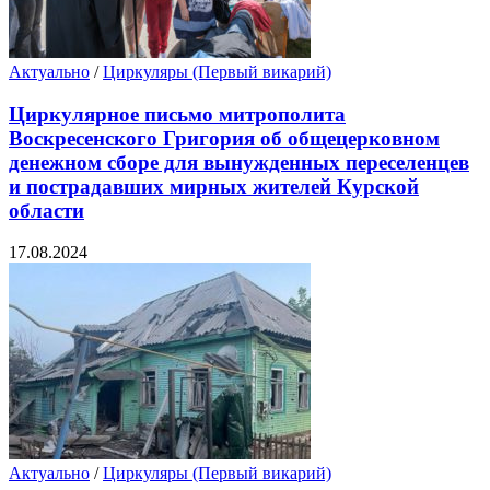
Актуально
/
Циркуляры (Первый викарий)
Циркулярное письмо митрополита
Воскресенского Григория об общецерковном
денежном сборе для вынужденных переселенцев
и пострадавших мирных жителей Курской
области
17.08.2024
Актуально
/
Циркуляры (Первый викарий)