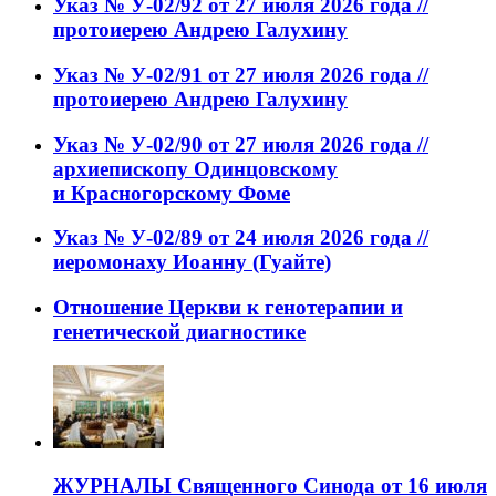
Указ № У-02/92 от 27 июля 2026 года //
протоиерею Андрею Галухину
Указ № У-02/91 от 27 июля 2026 года //
протоиерею Андрею Галухину
Указ № У-02/90 от 27 июля 2026 года //
архиепископу Одинцовскому
и Красногорскому Фоме
Указ № У-02/89 от 24 июля 2026 года //
иеромонаху Иоанну (Гуайте)
Отношение Церкви к генотерапии и
генетической диагностике
ЖУРНАЛЫ Священного Синода от 16 июля