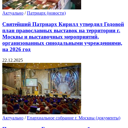
Актуально
/
Патриарх (новости)
Святейший Патриарх Кирилл утвердил Годовой
план православных выставок на территории г.
Москвы и выставочных мероприятий,
организованных синодальными учреждениями,
на 2026 год
22.12.2025
Актуально
/
Епархиальное собрание г. Москвы (документы)