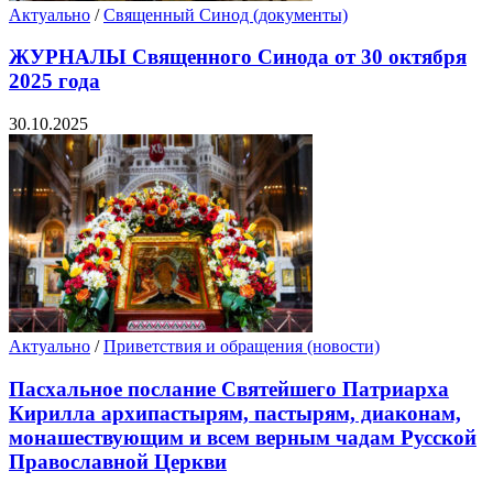
Актуально
/
Священный Синод (документы)
ЖУРНАЛЫ Священного Синода от 30 октября
2025 года
30.10.2025
Актуально
/
Приветствия и обращения (новости)
Пасхальное послание Святейшего Патриарха
Кирилла архипастырям, пастырям, диаконам,
монашествующим и всем верным чадам Русской
Православной Церкви