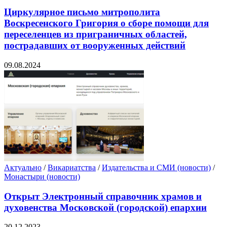
Циркулярное письмо митрополита
Воскресенского Григория о сборе помощи для
переселенцев из приграничных областей,
пострадавших от вооруженных действий
09.08.2024
Актуально
/
Викариатства
/
Издательства и СМИ (новости)
/
Монастыри (новости)
Открыт Электронный справочник храмов и
духовенства Московской (городской) епархии
20.12.2023