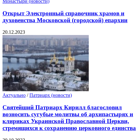
Монастыри (новости)
Открыт Электронный справочник храмов и
духовенства Московской (городской) епархии
20.12.2023
Актуально
/
Патриарх (новости)
Святейший Патриарх Кирилл благословил
возносить сугубые молитвы об архипастырях и
клириках Украинской Православной Церкви,
стремящихся к сохранению церковного единства