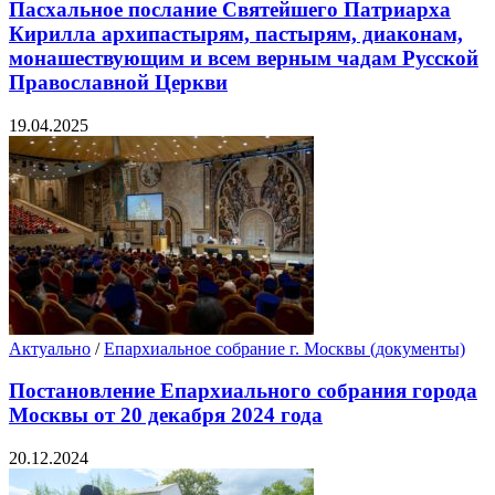
Пасхальное послание Святейшего Патриарха
Кирилла архипастырям, пастырям, диаконам,
монашествующим и всем верным чадам Русской
Православной Церкви
19.04.2025
Актуально
/
Епархиальное собрание г. Москвы (документы)
Постановление Епархиального собрания города
Москвы от 20 декабря 2024 года
20.12.2024