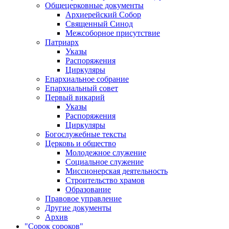
Общецерковные документы
Архиерейский Собор
Священный Синод
Межсоборное присутствие
Патриарх
Указы
Распоряжения
Циркуляры
Епархиальное собрание
Епархиальный совет
Первый викарий
Указы
Распоряжения
Циркуляры
Богослужебные тексты
Церковь и общество
Молодежное служение
Социальное служение
Миссионерская деятельность
Строительство храмов
Образование
Правовое управление
Другие документы
Архив
"Сорок сороков"