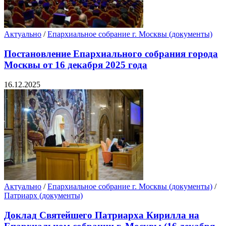
Актуально
/
Епархиальное собрание г. Москвы (документы)
Постановление Епархиального собрания города
Москвы от 16 декабря 2025 года
16.12.2025
Актуально
/
Епархиальное собрание г. Москвы (документы)
/
Патриарх (документы)
Доклад Святейшего Патриарха Кирилла на