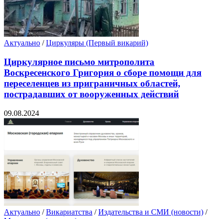
Актуально
/
Циркуляры (Первый викарий)
Циркулярное письмо митрополита
Воскресенского Григория о сборе помощи для
переселенцев из приграничных областей,
пострадавших от вооруженных действий
09.08.2024
Актуально
/
Викариатства
/
Издательства и СМИ (новости)
/