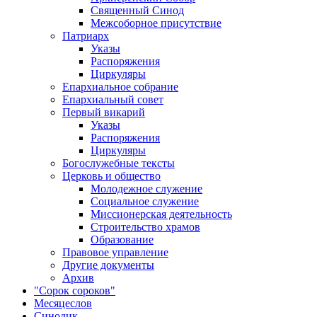
Священный Синод
Межсоборное присутствие
Патриарх
Указы
Распоряжения
Циркуляры
Епархиальное собрание
Епархиальный совет
Первый викарий
Указы
Распоряжения
Циркуляры
Богослужебные тексты
Церковь и общество
Молодежное служение
Социальное служение
Миссионерская деятельность
Строительство храмов
Образование
Правовое управление
Другие документы
Архив
"Сорок сороков"
Месяцеслов
Синодик