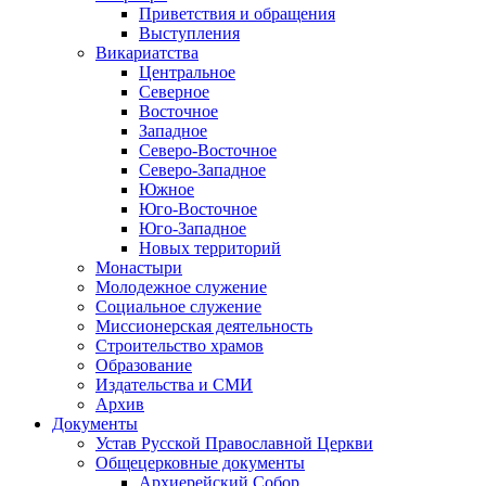
Приветствия и обращения
Выступления
Викариатства
Центральное
Северное
Восточное
Западное
Северо-Восточное
Северо-Западное
Южное
Юго-Восточное
Юго-Западное
Новых территорий
Монастыри
Молодежное служение
Социальное служение
Миссионерская деятельность
Строительство храмов
Образование
Издательства и СМИ
Архив
Документы
Устав Русской Православной Церкви
Общецерковные документы
Архиерейский Собор