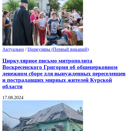
Актуально
/
Циркуляры (Первый викарий)
Циркулярное письмо митрополита
Воскресенского Григория об общецерковном
денежном сборе для вынужденных переселенцев
и пострадавших мирных жителей Курской
области
17.08.2024