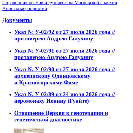
Справочник храмов и духовенства Московской епархии
Анонсы мероприятий
Документы
Указ № У-02/92 от 27 июля 2026 года //
протоиерею Андрею Галухину
Указ № У-02/91 от 27 июля 2026 года //
протоиерею Андрею Галухину
Указ № У-02/90 от 27 июля 2026 года //
архиепископу Одинцовскому
и Красногорскому Фоме
Указ № У-02/89 от 24 июля 2026 года //
иеромонаху Иоанну (Гуайте)
Отношение Церкви к генотерапии и
генетической диагностике