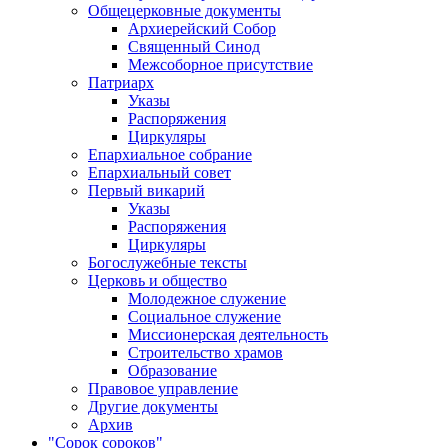
Общецерковные документы
Архиерейский Собор
Священный Синод
Межсоборное присутствие
Патриарх
Указы
Распоряжения
Циркуляры
Епархиальное собрание
Епархиальный совет
Первый викарий
Указы
Распоряжения
Циркуляры
Богослужебные тексты
Церковь и общество
Молодежное служение
Социальное служение
Миссионерская деятельность
Строительство храмов
Образование
Правовое управление
Другие документы
Архив
"Сорок сороков"