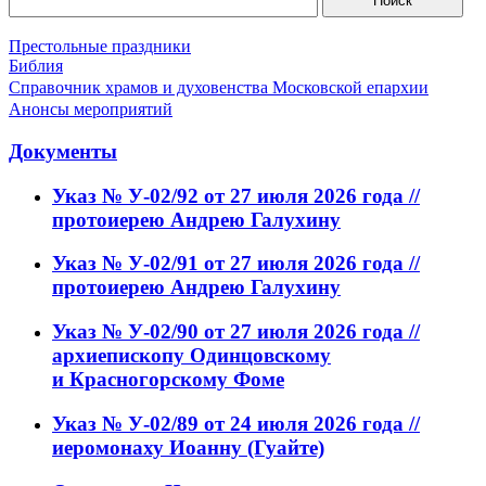
Престольные праздники
Библия
Справочник храмов и духовенства Московской епархии
Анонсы мероприятий
Документы
Указ № У-02/92 от 27 июля 2026 года //
протоиерею Андрею Галухину
Указ № У-02/91 от 27 июля 2026 года //
протоиерею Андрею Галухину
Указ № У-02/90 от 27 июля 2026 года //
архиепископу Одинцовскому
и Красногорскому Фоме
Указ № У-02/89 от 24 июля 2026 года //
иеромонаху Иоанну (Гуайте)