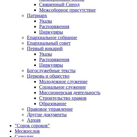
Священный Синод
Межсоборное присутствие
Патриарх
Указы
Распоряжения
Циркуляры
Епархиальное собрание
Епархиальный совет
Первый викарий
Указы
Распоряжения
Циркуляры
Богослужебные тексты
Церковь и общество
Молодежное служение
Социальное служение
Миссионерская деятельность
Строительство храмов
Образование
Правовое управление
Другие документы
Архив
"Сорок сороков"
Месяцеслов
Синодик