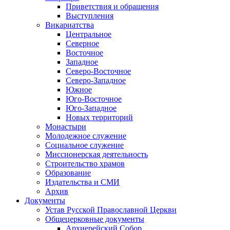
Приветствия и обращения
Выступления
Викариатства
Центральное
Северное
Восточное
Западное
Северо-Восточное
Северо-Западное
Южное
Юго-Восточное
Юго-Западное
Новых территорий
Монастыри
Молодежное служение
Социальное служение
Миссионерская деятельность
Строительство храмов
Образование
Издательства и СМИ
Архив
Документы
Устав Русской Православной Церкви
Общецерковные документы
Архиерейский Собор