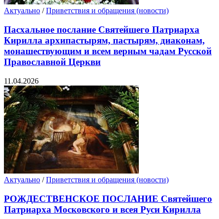
Актуально
/
Приветствия и обращения (новости)
Пасхальное послание Святейшего Патриарха
Кирилла архипастырям, пастырям, диаконам,
монашествующим и всем верным чадам Русской
Православной Церкви
11.04.2026
Актуально
/
Приветствия и обращения (новости)
РОЖДЕСТВЕНСКОЕ ПОСЛАНИЕ Святейшего
Патриарха Московского и всея Руси Кирилла