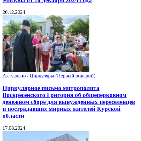
Москвы от 20 декабря 2024 года
20.12.2024
Актуально
/
Циркуляры (Первый викарий)
Циркулярное письмо митрополита
Воскресенского Григория об общецерковном
денежном сборе для вынужденных переселенцев
и пострадавших мирных жителей Курской
области
17.08.2024