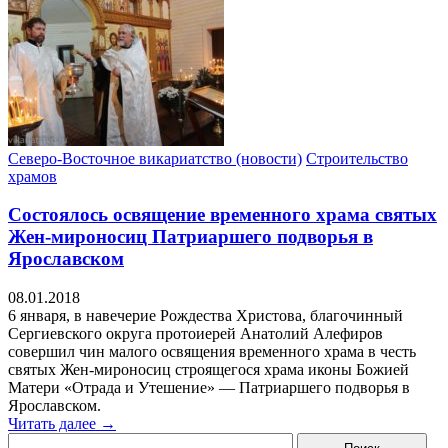
Северо-Восточное викариатство (новости)
Строительство
храмов
Состоялось освящение временного храма святых
Жен-мироносиц Патриаршего подворья в
Ярославском
08.01.2018
6 января, в навечерие Рождества Христова, благочинный
Сергиевского округа протоиерей Анатолий Алефиров
совершил чин малого освящения временного храма в честь
святых Жен-мироносиц строящегося храма иконы Божией
Матери «Отрада и Утешение» — Патриаршего подворья в
Ярославском.
Читать далее →