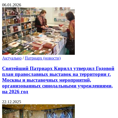
06.01.2026
Актуально
/
Патриарх (новости)
Святейший Патриарх Кирилл утвердил Годовой
план православных выставок на территории г.
Москвы и выставочных мероприятий,
организованных синодальными учреждениями,
на 2026 год
22.12.2025