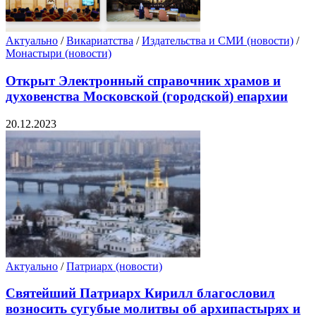
Актуально
/
Викариатства
/
Издательства и СМИ (новости)
/
Монастыри (новости)
Открыт Электронный справочник храмов и
духовенства Московской (городской) епархии
20.12.2023
Актуально
/
Патриарх (новости)
Святейший Патриарх Кирилл благословил
возносить сугубые молитвы об архипастырях и