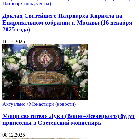
Патриарх (документы)
Доклад Святейшего Патриарха Кирилла на
Епархиальном собрании г. Москвы (16 декабря
2025 года)
16.12.2025
Актуально
/
Монастыри (новости)
Мощи святителя Луки (Войно-Ясенецкого) будут
принесены в Сретенский монастырь
08.12.2025