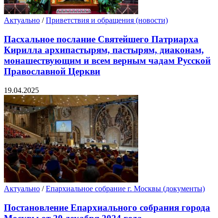
Актуально
/
Приветствия и обращения (новости)
Пасхальное послание Святейшего Патриарха
Кирилла архипастырям, пастырям, диаконам,
монашествующим и всем верным чадам Русской
Православной Церкви
19.04.2025
Актуально
/
Епархиальное собрание г. Москвы (документы)
Постановление Епархиального собрания города