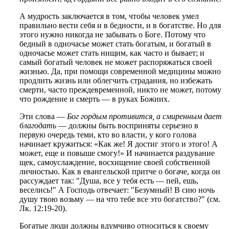
А мудрость заключается в том, чтобы человек умел
правильно вести себя и в бедности, и в богатстве. Но для
этого нужно никогда не забывать о Боге. Потому что
бедный в одночасье может стать богатым, и богатый в
одночасье может стать нищим, как часто и бывает; и
самый богатый человек не может распоряжаться своей
жизнью. Да, при помощи современной медицины можно
продлить жизнь или облегчить страдания, но избежать
смерти, часто преждевременной, никто не может, потому
что рождение и смерть — в руках Божиих.
Эти слова —
Бог гордым противится, а смиренным дает
благодать
— должны быть восприняты серьезно в
первую очередь теми, кто во власти, у кого голова
начинает кружиться: «Как же! Я достиг этого и этого! А
может, еще и повыше смогу!» И начинается раздувание
щек, самоуслаждение, восхищение своей собственной
личностью. Как в евангельской притче о богаче, когда он
рассуждает так: "Душа, все у тебя есть — пей, ешь,
веселись!" А Господь отвечает: "Безумный! В сию ночь
душу твою возьму — на что тебе все это богатство?" (см.
Лк. 12:19-20).
Богатые люди должны вдумчиво относиться к своему