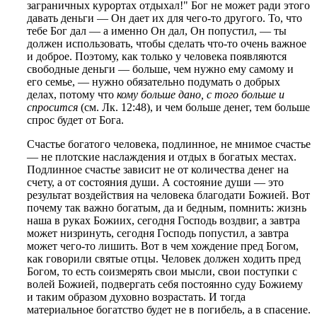
заграничных курортах отдыхал!" Бог не может ради этого
давать деньги — Он дает их для чего-то другого. То, что
тебе Бог дал — а именно Он дал, Он попустил, — ты
должен использовать, чтобы сделать что-то очень важное
и доброе. Поэтому, как только у человека появляются
свободные деньги — больше, чем нужно ему самому и
его семье, — нужно обязательно подумать о добрых
делах, потому что
кому больше дано, с того больше и
спросится
(см. Лк. 12:48), и чем больше денег, тем больше
спрос будет от Бога.
Счастье богатого человека, подлинное, не мнимое счастье
— не плотские наслаждения и отдых в богатых местах.
Подлинное счастье зависит не от количества денег на
счету, а от состояния души. А состояние души — это
результат воздействия на человека благодати Божией. Вот
почему так важно богатым, да и бедным, помнить: жизнь
наша в руках Божиих, сегодня Господь воздвиг, а завтра
может низринуть, сегодня Господь попустил, а завтра
может чего-то лишить. Вот в чем хождение пред Богом,
как говорили святые отцы. Человек должен ходить пред
Богом, то есть соизмерять свои мысли, свои поступки с
волей Божией, подвергать себя постоянно суду Божиему
и таким образом духовно возрастать. И тогда
материальное богатство будет не в погибель, а в спасение.