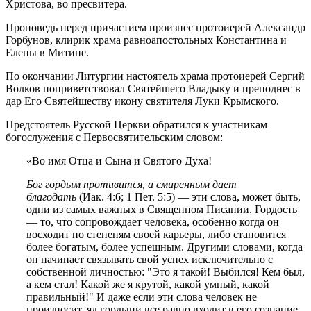
Христова, во пресвитера.
Проповедь перед причастием произнес протоиерей Александр
Горбунов, клирик храма равноапостольных Константина и
Елены в Митине.
По окончании Литургии настоятель храма протоиерей Сергий
Волков поприветствовал Святейшего Владыку и преподнес в
дар Его Святейшеству икону святителя Луки Крымского.
Предстоятель Русской Церкви обратился к участникам
богослужения с Первосвятительским словом:
«Во имя Отца и Сына и Святого Духа!
Бог гордым противится, а смиренным дает
благодать
(Иак. 4:6; 1 Пет. 5:5) — эти слова, может быть,
одни из самых важных в Священном Писании. Гордость
— то, что сопровождает человека, особенно когда он
восходит по степеням своей карьеры, либо становится
более богатым, более успешным. Другими словами, когда
он начинает связывать свой успех исключительно с
собственной личностью: "Это я такой! Выбился! Кем был,
а кем стал! Какой же я крутой, какой умный, какой
правильный!" И даже если эти слова человек не
произносит, яд гордыни все равно входит в его сознание.