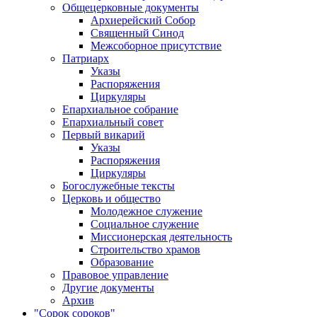
Общецерковные документы
Архиерейский Собор
Священный Синод
Межсоборное присутствие
Патриарх
Указы
Распоряжения
Циркуляры
Епархиальное собрание
Епархиальный совет
Первый викарий
Указы
Распоряжения
Циркуляры
Богослужебные тексты
Церковь и общество
Молодежное служение
Социальное служение
Миссионерская деятельность
Строительство храмов
Образование
Правовое управление
Другие документы
Архив
"Сорок сороков"