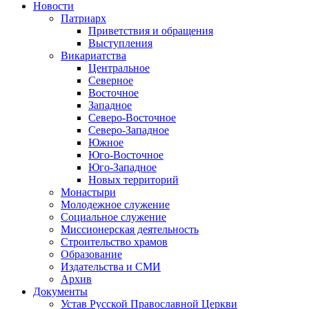
Новости
Патриарх
Приветствия и обращения
Выступления
Викариатства
Центральное
Северное
Восточное
Западное
Северо-Восточное
Северо-Западное
Южное
Юго-Восточное
Юго-Западное
Новых территорий
Монастыри
Молодежное служение
Социальное служение
Миссионерская деятельность
Строительство храмов
Образование
Издательства и СМИ
Архив
Документы
Устав Русской Православной Церкви