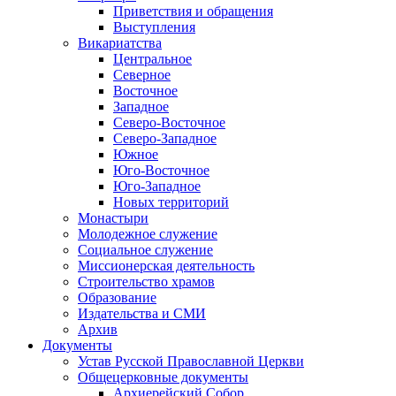
Приветствия и обращения
Выступления
Викариатства
Центральное
Северное
Восточное
Западное
Северо-Восточное
Северо-Западное
Южное
Юго-Восточное
Юго-Западное
Новых территорий
Монастыри
Молодежное служение
Социальное служение
Миссионерская деятельность
Строительство храмов
Образование
Издательства и СМИ
Архив
Документы
Устав Русской Православной Церкви
Общецерковные документы
Архиерейский Собор