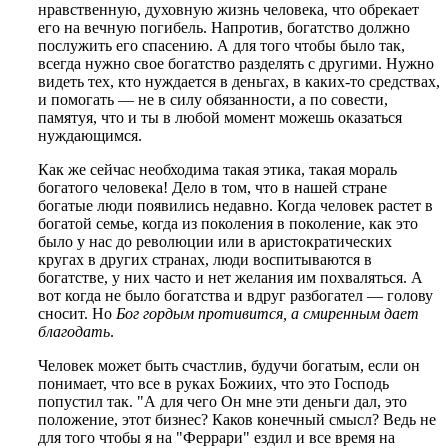
нравственную, духовную жизнь человека, что обрекает
его на вечную погибель. Напротив, богатство должно
послужить его спасению. А для того чтобы было так,
всегда нужно свое богатство разделять с другими. Нужно
видеть тех, кто нуждается в деньгах, в каких-то средствах,
и помогать — не в силу обязанности, а по совести,
памятуя, что и ты в любой момент можешь оказаться
нуждающимся.
Как же сейчас необходима такая этика, такая мораль
богатого человека! Дело в том, что в нашей стране
богатые люди появились недавно. Когда человек растет в
богатой семье, когда из поколения в поколение, как это
было у нас до революции или в аристократических
кругах в других странах, люди воспитываются в
богатстве, у них часто и нет желания им похваляться. А
вот когда не было богатства и вдруг разбогател — голову
сносит. Но
Бог гордым противится, а смиренным дает
благодать
.
Человек может быть счастлив, будучи богатым, если он
понимает, что все в руках Божиих, что это Господь
попустил так. "А для чего Он мне эти деньги дал, это
положение, этот бизнес? Каков конечный смысл? Ведь не
для того чтобы я на "Феррари" ездил и все время на