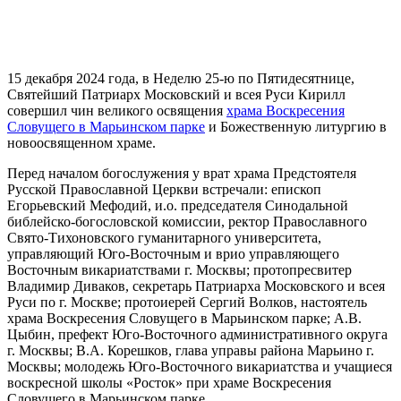
15 декабря 2024 года, в Неделю 25-ю по Пятидесятнице,
Святейший Патриарх Московский и всея Руси Кирилл
совершил чин великого освящения
храма Воскресения
Словущего в Марьинском парке
и Божественную литургию в
новоосвященном храме.
Перед началом богослужения у врат храма Предстоятеля
Русской Православной Церкви встречали: епископ
Егорьевский Мефодий, и.о. председателя Синодальной
библейско-богословской комиссии, ректор Православного
Свято-Тихоновского гуманитарного университета,
управляющий Юго-Восточным и врио управляющего
Восточным викариатствами г. Москвы; протопресвитер
Владимир Диваков, секретарь Патриарха Московского и всея
Руси по г. Москве; протоиерей Сергий Волков, настоятель
храма Воскресения Словущего в Марьинском парке; А.В.
Цыбин, префект Юго-Восточного административного округа
г. Москвы; В.А. Корешков, глава управы района Марьино г.
Москвы; молодежь Юго-Восточного викариатства и учащиеся
воскресной школы «Росток» при храме Воскресения
Словущего в Марьинском парке.