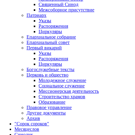
Священный Синод
Межсоборное присутствие
Патриарх
Указы
Распоряжения
Циркуляры
Епархиальное собрание
Епархиальный совет
Первый викарий
Указы
Распоряжения
Циркуляры
Богослужебные тексты
Церковь и общество
Молодежное служение
Социальное служение
Миссионерская деятельность
Строительство храмов
Образование
Правовое управление
Другие документы
Архив
"Сорок сороков"
Месяцеслов
Синодик