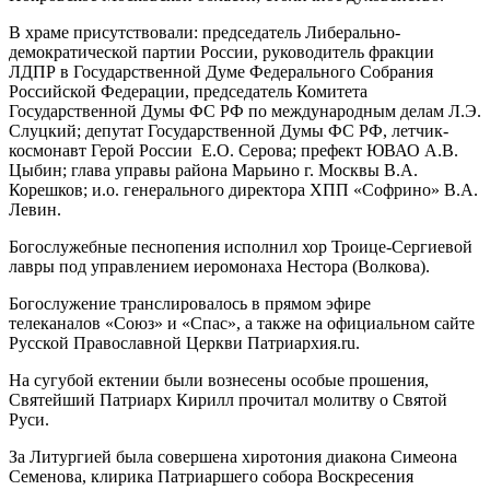
В храме присутствовали: председатель Либерально-
демократической партии России, руководитель фракции
ЛДПР в Государственной Думе Федерального Собрания
Российской Федерации, председатель Комитета
Государственной Думы ФС РФ по международным делам Л.Э.
Слуцкий; депутат Государственной Думы ФС РФ, летчик-
космонавт Герой России Е.О. Серова; префект ЮВАО А.В.
Цыбин; глава управы района Марьино г. Москвы В.А.
Корешков; и.о. генерального директора ХПП «Софрино» В.А.
Левин.
Богослужебные песнопения исполнил хор Троице-Сергиевой
лавры под управлением иеромонаха Нестора (Волкова).
Богослужение транслировалось в прямом эфире
телеканалов «Союз» и «Спас», а также на официальном сайте
Русской Православной Церкви Патриархия.ru.
На сугубой ектении были вознесены особые прошения,
Святейший Патриарх Кирилл прочитал молитву о Святой
Руси.
За Литургией была совершена хиротония диакона Симеона
Семенова, клирика Патриаршего собора Воскресения