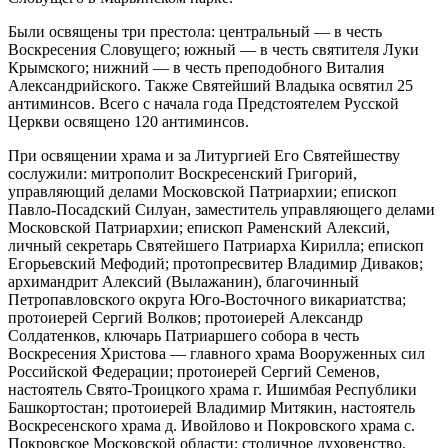
Были освящены три престола: центральный — в честь
Воскресения Словущего; южный — в честь святителя Луки
Крымского; нижний — в честь преподобного Виталия
Александрийского. Также Святейший Владыка освятил 25
антиминсов. Всего с начала года Предстоятелем Русской
Церкви освящено 120 антиминсов.
При освящении храма и за Литургией Его Святейшеству
сослужили: митрополит Воскресенский Григорий,
управляющий делами Московской Патриархии; епископ
Павло-Посадский Силуан, заместитель управляющего делами
Московской Патриархии; епископ Раменский Алексий,
личный секретарь Святейшего Патриарха Кирилла; епископ
Егорьевский Мефодий; протопресвитер Владимир Диваков;
архимандрит Алексий (Вылажанин), благочинный
Петропавловского округа Юго-Восточного викариатства;
протоиерей Сергий Волков; протоиерей Александр
Солдатенков, ключарь Патриаршего собора в честь
Воскресения Христова — главного храма Вооруженных сил
Российской Федерации; протоиерей Сергий Семенов,
настоятель Свято-Троицкого храма г. Ишимбая Республики
Башкортостан; протоиерей Владимир Митякин, настоятель
Воскресенского храма д. Ивойлово и Покровского храма с.
Покровское Московской области; столичное духовенство.