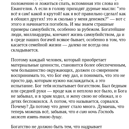
положению и ложиться спать, вспоминая эти слова из
Евангелия. А если в голову приходят дурные мысли: "это
всё я сам! какой я крутой! как я всё правильно сделал! как
я обошел других! это ж сколько у меня денежек?" — вот с
этого и начинается погибель. И мы знаем страшные
примеры самоубийств, особенно за рубежом. Богатейшие
люди, миллиардеры, кончают жизнь самоубийством, да и
в среде наших богачей всякое бывает, особенно в том, что
касается семейной жизни — далеко не всегда она
складывается.
Поэтому каждый человек, который приобретает
материальные ценности, становится более обеспеченным,
чем большинство окружающих, должен со смирением
воспринимать то, что Бог ему дал, и понимать, что это не
просто дар, которым нужно наслаждаться, а это
испытание. Бог тебя испытывает богатством. Был бедным
или средней руки — вроде как и неплохо все было, и Бога
не забывал, и в храм ходил, и жену свою не обижал, и о
детях беспокоился. А потом, что называется, сорвался.
Почему? Да потому что денег стало много. Думаешь, что
теперь можешь всё, забывая, что
в сию ночь Господь
может взять твою душу
.
Богатство не должно быть тем, что надрывает