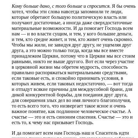
Кому больше дано, с того больше и спросится
. Я бы очень
хотел, чтобы эти слова навсегда запомнили те люди,
которые обретают большую политическую власть или
получают достаточные, а иногда даже сверхдостаточные
материальные возможности. И да помогает Господь всем
нам — и во власти сущим, и тем, у кого большие деньги,
и тем, кто средне живет, и тем, кто живет очень скромно.
Чтобы мы жили, не завидуя друг другу, не ущемляя друг
друга, а это можно только тогда, когда мы все вместе
принадлежим Церкви, потому что в Церкви мы все стоим
равными, никто не выше другого. Вот если через участие
в церковной жизни мы обретем мудрость, способность
правильно распоряжаться материальными средствами,
если таковые есть, и спокойно принимать условия, в
которых живем, если таковых недостаточно, — вот тогда
и отпадут всякие причины для междоусобной брани, для
дикой конкурентной борьбы, для поедания друг друга,
для совершения злых дел во имя личного благополучия,
то есть всего того, что низвергает такое ясное и очень
важное понятие, как подлинное человеческое счастье. А
счастье — это и есть синоним спасения. Счастье — это и
есть то, к чему нас призывает Господь.
И да помогает всем нам Господь наш и Спаситель идти