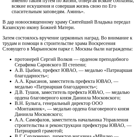
именно таким путем по жизни, отвергая всякие соблазны,
всякие искушения и совершая жизнь свою по Его
спасительным заповедям. Аминь».
В дар новоосвященному храму Святейший Владыка передал
Казанскую икону Божией Матери.
Затем состоялось вручение церковных наград. Во внимание к
трудам и помощи в строительстве храма Воскресения
Словущего в Марьинском парке г. Москвы были награждены:
протоиерей Сергий Волков — орденом преподобного
Серафима Саровского III степени;
А.В. Цыбин, префект ЮВАО, — медалью «Патриаршая
благодарность»;
А.А. Крысанов, заместитель префекта ЮВАО, —
медалью «Патриаршая благодарность»;
Д.В. Тушов, заместитель префекта ЮВАО, — медалью
ордена благоверного князя Даниила Московского;
В.Н. Булыга, генеральный директор ООО
«Монтажник», — медалью ордена благоверного князя
Даниила Московского;
А.А. Самофалов, заместитель начальника Управления
строительства и реконструкции префектуры ЮВАО, —
Патриаршей грамотой;
В.Г. Сердюченко, директор магазина «МВидео —