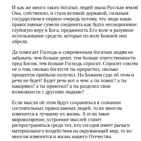
И как же много таких богатых людей знала Русская земля!
Она, собственно, и стала великой державой, сильным
государством в первую очередь потому, что люди наши
православные сумели соединить как будто несоединимое:
глубокую веру в Бога, преданность Его воле и разумное
использование средств, которые по воле Божией они
обрели.
Да помогает Господь и современным богатым людям не
забывать: чем больше денег, тем больше ответственности
пред Богом, тем больше Господь спросит. Спросит совсем
не о том, сколько богатств ты прирастил, сколько
процентов прибыли получил. На Божием суде об этом и
речи не будет! Будет речь вот о чем: а ты помог? а ты
накормил? а ты приютил? а ты разделил свои
возможности с другими людьми?
Если мысли об этом будут сохраняться в сознании
состоятельных православных людей, то во многом
изменится к лучшему их жизнь. А если такое
мировоззрение, устроение мыслей станет
распространяться среди тех, кто сегодня имеет рычаги
материального воздействия на окружающий мир, то во
многом изменится и жизнь нашего Отечества.